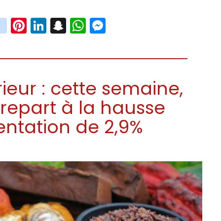
book
witter
instagram
Pinterest
LinkedIn
Snapchat
WhatsApp
Messenger
eur : cette semaine,
 repart à la hausse
ntation de 2,9%