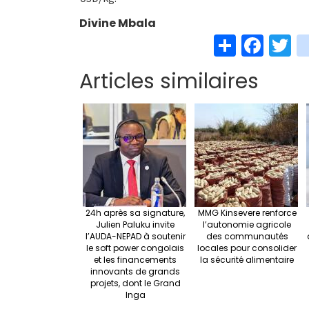
Divine Mbala
S
Fa
T
h
ce
w
Articles similaires
ar
b
t
e
o
e
o
k
24h après sa signature,
MMG Kinsevere renforce
Julien Paluku invite
l’autonomie agricole
l’AUDA-NEPAD à soutenir
des communautés
le soft power congolais
locales pour consolider
et les financements
la sécurité alimentaire
innovants de grands
projets, dont le Grand
Inga