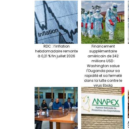
RDC : l’inflation
Financement
hebdomadaire remonte
supplémentaire
à 0,21 % fin juillet 2026
américain de 242
millions USD :
Washington salue
l'Ouganda pour sa
rapidité et sa fermeté
dans la lutte contre le
virus Ebola