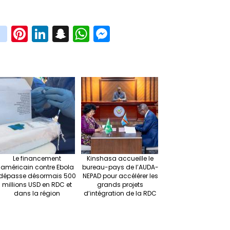
in
Pi
Li
S
W
M
i
st
nt
n
n
h
es
t
ag
er
ke
a
at
se
r
ra
es
dI
pc
sA
n
m
t
n
h
p
ge
at
p
r
Le financement
Kinshasa accueille le
américain contre Ebola
bureau-pays de l’AUDA-
dépasse désormais 500
NEPAD pour accélérer les
millions USD en RDC et
grands projets
dans la région
d’intégration de la RDC