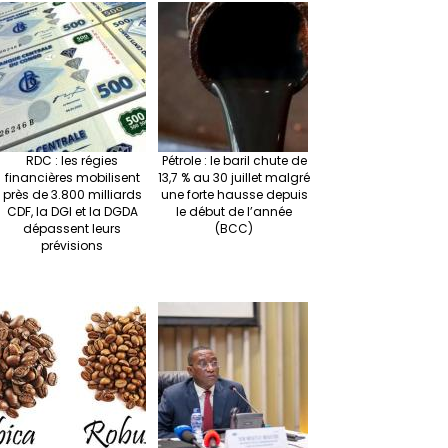
RDC : les régies
Pétrole : le baril chute de
financières mobilisent
13,7 % au 30 juillet malgré
près de 3.800 milliards
une forte hausse depuis
CDF, la DGI et la DGDA
le début de l’année
dépassent leurs
(BCC)
prévisions