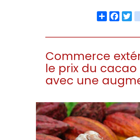
Share
Face
T
Commerce extéri
le prix du cacao
avec une augme