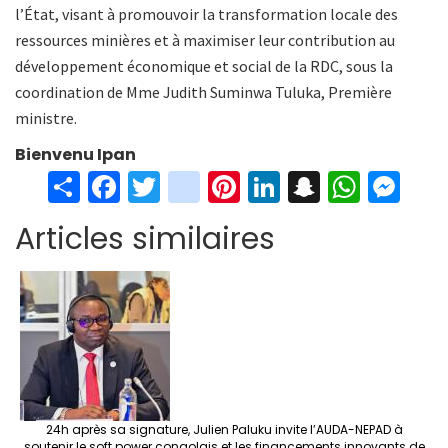
l’État, visant à promouvoir la transformation locale des
ressources minières et à maximiser leur contribution au
développement économique et social de la RDC, sous la
coordination de Mme Judith Suminwa Tuluka, Première
ministre.
Bienvenu Ipan
S
Fa
T
in
Pi
Li
S
W
M
h
ce
wi
st
nt
n
n
h
es
Articles similaires
ar
b
tt
ag
er
ke
a
at
se
e
o
er
ra
es
dI
pc
sA
n
o
m
t
n
h
p
ge
k
at
p
r
24h après sa signature, Julien Paluku invite l’AUDA-NEPAD à
soutenir le soft power congolais et les financements innovants de