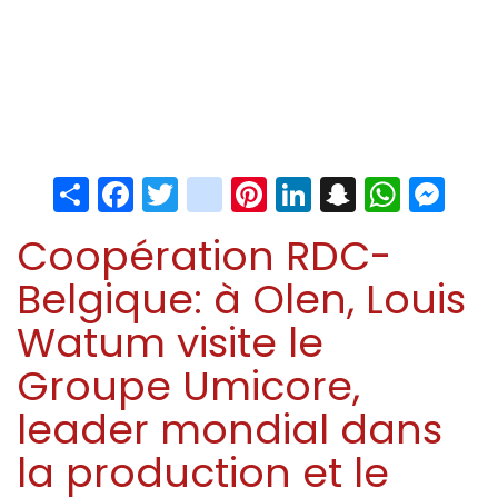
Share
Facebook
Twitter
instagram
Pinterest
LinkedIn
Snapchat
Whats
Me
Coopération RDC-
Belgique: à Olen, Louis
Watum visite le
Groupe Umicore,
leader mondial dans
la production et le