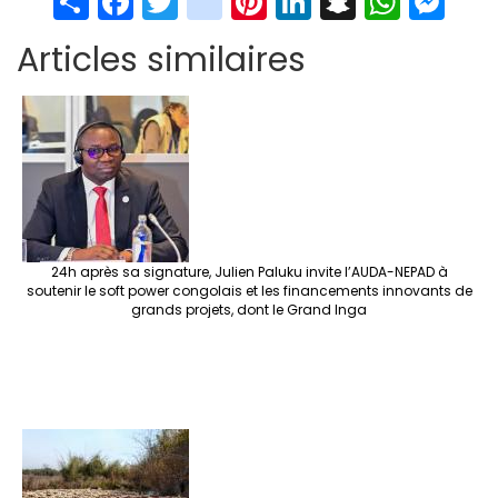
S
Fa
T
in
Pi
Li
S
W
M
h
ce
wi
st
nt
n
n
h
es
Articles similaires
ar
b
tt
ag
er
ke
a
at
se
e
o
er
ra
es
dI
pc
sA
n
o
m
t
n
h
p
ge
k
at
p
r
24h après sa signature, Julien Paluku invite l’AUDA-NEPAD à
soutenir le soft power congolais et les financements innovants de
grands projets, dont le Grand Inga