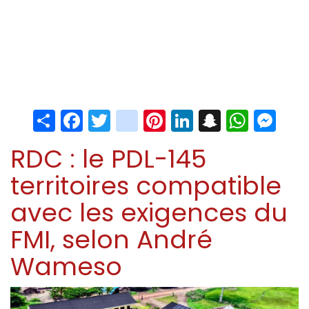
Share
Facebook
Twitter
instagram
Pinterest
LinkedIn
Snapchat
Whats
Me
RDC : le PDL-145
territoires compatible
avec les exigences du
FMI, selon André
Wameso