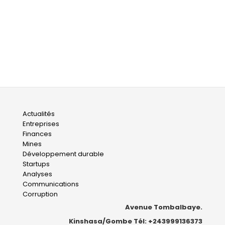
Main
Actualités
Entreprises
navigation
Finances
Mines
Développement durable
Startups
Analyses
Communications
Corruption
Avenue Tombalbaye.
Kinshasa/Gombe Tél: +243999136373