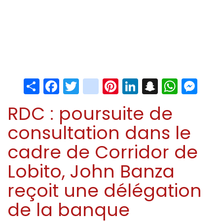
Share
Facebook
Twitter
instagram
Pinterest
LinkedIn
Snapchat
Whats
Me
RDC : poursuite de
consultation dans le
cadre de Corridor de
Lobito, John Banza
reçoit une délégation
de la banque