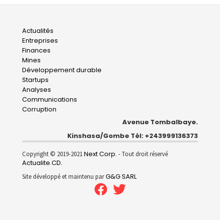
Main
Actualités
Entreprises
navigation
Finances
Mines
Développement durable
Startups
Analyses
Communications
Corruption
Avenue Tombalbaye.
Kinshasa/Gombe Tél: +243999136373
Next Corp.
Copyright © 2019-2021
- Tout droit réservé
Actualite.CD
.
G&G SARL
Site développé et maintenu par