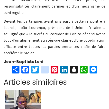
responsabilités clairement définies et d’un mécanisme de
suivi régulier.
Devant les partenaires ayant pris part à cette rencontre à
Luanda, João Lourenço, président de l’Union africaine a
souligné que « le succès du corridor de Lobito dépend avant
tout d'un alignement stratégique clair et d'une coordination
efficace entre toutes les parties prenantes » afin de faire
accélérer le projet.
Jean-Baptiste Leni
S
Fa
T
in
Pi
Li
S
W
M
h
ce
wi
st
nt
n
n
h
es
Articles similaires
ar
b
tt
ag
er
ke
a
at
se
e
o
er
ra
es
dI
pc
sA
n
o
m
t
n
h
p
ge
k
at
p
r