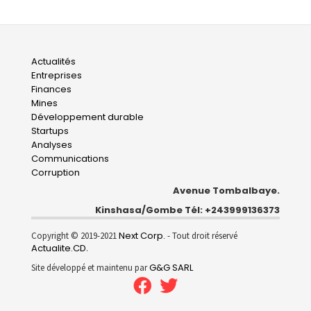
Main
Actualités
Entreprises
navigation
Finances
Mines
Développement durable
Startups
Analyses
Communications
Corruption
Avenue Tombalbaye.
Kinshasa/Gombe Tél: +243999136373
Next Corp.
Copyright © 2019-2021
- Tout droit réservé
Actualite.CD
.
G&G SARL
Site développé et maintenu par