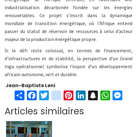
industrialisation décarbonée fondée sur les énergies
renouvelables. Ce projet s’inscrit dans la dynamique
mondiale de transition énergétique, où l’Afrique entend
passer du statut de réservoir de ressources à celui d’acteur
majeur de la production énergétique propre.
Si le défi reste colossal, en termes de financement,
d’infrastructures et de stabilité, la perspective d’un Grand
Inga opérationnel symbolise l’espoir d’un développement
africain autonome, vert et durable.
Jean-Baptiste Leni
S
Fa
T
in
Pi
Li
S
W
M
h
ce
wi
st
nt
n
n
h
es
Articles similaires
ar
b
tt
ag
er
ke
a
at
se
e
o
er
ra
es
dI
pc
sA
n
o
m
t
n
h
p
ge