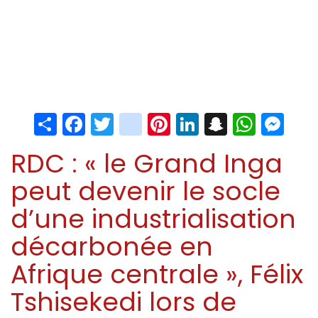
Share
Facebook
Twitter
instagram
Pinterest
LinkedIn
Snapchat
Whats
Me
RDC : « le Grand Inga
peut devenir le socle
d’une industrialisation
décarbonée en
Afrique centrale », Félix
Tshisekedi lors de