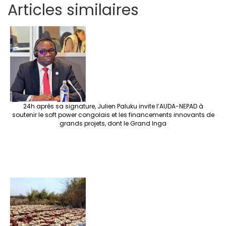
Articles similaires
ar
b
tt
ag
er
ke
a
at
se
e
o
er
ra
es
dI
pc
sA
n
o
m
t
n
h
p
ge
k
at
p
r
24h après sa signature, Julien Paluku invite l’AUDA-NEPAD à
soutenir le soft power congolais et les financements innovants de
grands projets, dont le Grand Inga