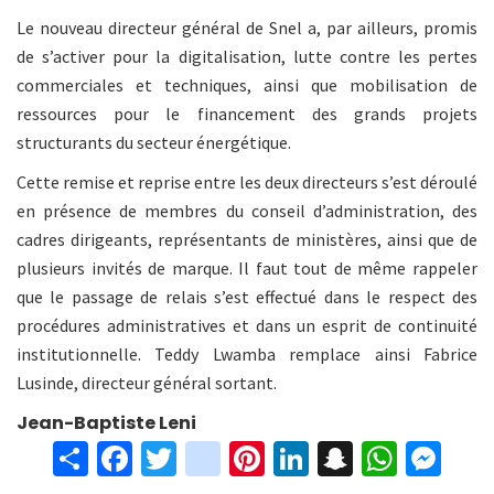
Le nouveau directeur général de Snel a, par ailleurs, promis
de s’activer pour la digitalisation, lutte contre les pertes
commerciales et techniques, ainsi que mobilisation de
ressources pour le financement des grands projets
structurants du secteur énergétique.
Cette remise et reprise entre les deux directeurs s’est déroulé
en présence de membres du conseil d’administration, des
cadres dirigeants, représentants de ministères, ainsi que de
plusieurs invités de marque. Il faut tout de même rappeler
que le passage de relais s’est effectué dans le respect des
procédures administratives et dans un esprit de continuité
institutionnelle. Teddy Lwamba remplace ainsi Fabrice
Lusinde, directeur général sortant.
Jean-Baptiste Leni
S
Fa
T
in
Pi
Li
S
W
M
h
ce
wi
st
nt
n
n
h
es