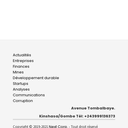
Main
Actualités
Entreprises
navigation
Finances
Mines
Développement durable
Startups
Analyses
Communications
Corruption
Avenue Tombalbaye.
Kinshasa/Gombe Tél: +243999136373
Next Corp.
Copyright © 2019-2021
- Tout droit réservé