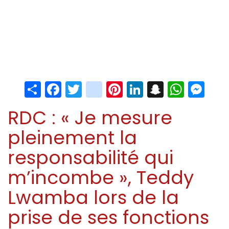
Share
Facebook
Twitter
instagram
Pinterest
LinkedIn
Snapchat
Whats
Me
RDC : « Je mesure
pleinement la
responsabilité qui
m’incombe », Teddy
Lwamba lors de la
prise de ses fonctions