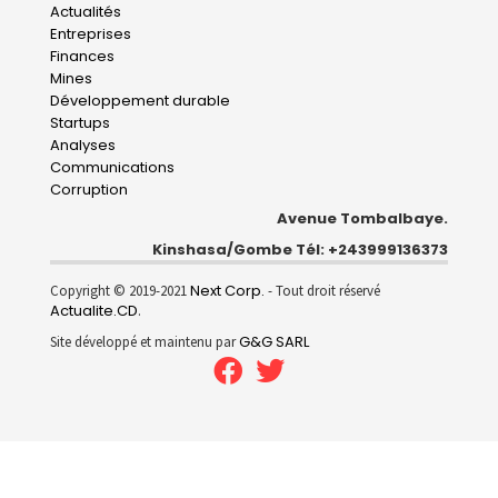
Main
Actualités
Entreprises
navigation
Finances
Mines
Développement durable
Startups
Analyses
Communications
Corruption
Avenue Tombalbaye.
Kinshasa/Gombe Tél: +243999136373
Next Corp.
Copyright © 2019-2021
- Tout droit réservé
Actualite.CD
.
G&G SARL
Site développé et maintenu par