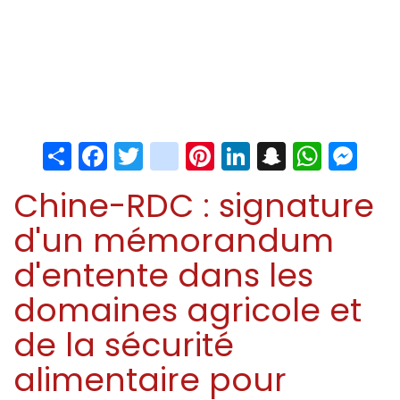
Share
Facebook
Twitter
instagram
Pinterest
LinkedIn
Snapchat
Whats
Me
Chine-RDC : signature
d'un mémorandum
d'entente dans les
domaines agricole et
de la sécurité
alimentaire pour