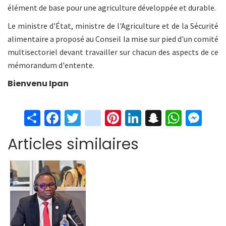
élément de base pour une agriculture développée et durable.
Le ministre d'État, ministre de l'Agriculture et de la Sécurité
alimentaire a proposé au Conseil la mise sur pied d'un comité
multisectoriel devant travailler sur chacun des aspects de ce
mémorandum d'entente.
Bienvenu Ipan
S
Fa
T
in
Pi
Li
S
W
M
h
ce
wi
st
nt
n
n
h
es
Articles similaires
ar
b
tt
ag
er
ke
a
at
se
e
o
er
ra
es
dI
pc
sA
n
o
m
t
n
h
p
ge
k
at
p
r