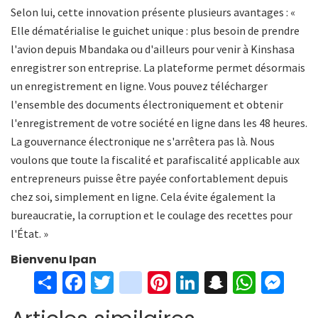
Selon lui, cette innovation présente plusieurs avantages : «
Elle dématérialise le guichet unique : plus besoin de prendre
l'avion depuis Mbandaka ou d'ailleurs pour venir à Kinshasa
enregistrer son entreprise. La plateforme permet désormais
un enregistrement en ligne. Vous pouvez télécharger
l'ensemble des documents électroniquement et obtenir
l'enregistrement de votre société en ligne dans les 48 heures.
La gouvernance électronique ne s'arrêtera pas là. Nous
voulons que toute la fiscalité et parafiscalité applicable aux
entrepreneurs puisse être payée confortablement depuis
chez soi, simplement en ligne. Cela évite également la
bureaucratie, la corruption et le coulage des recettes pour
l'État. »
Bienvenu Ipan
S
Fa
T
in
Pi
Li
S
W
M
h
ce
wi
st
nt
n
n
h
es