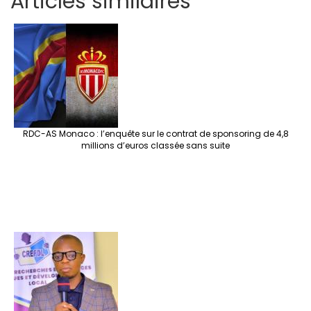
Articles similaires
ar
b
tt
ag
er
ke
a
at
se
e
o
er
ra
es
dI
pc
sA
n
o
m
t
n
h
p
ge
k
at
p
r
RDC-AS Monaco : l’enquête sur le contrat de sponsoring de 4,8
millions d’euros classée sans suite