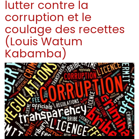
lutter contre la
corruption et le
coulage des recettes
(Louis Watum
Kabamba)