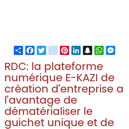
Share
Facebook
Twitter
instagram
Pinterest
LinkedIn
Snapchat
Whats
Me
RDC: la plateforme
numérique E-KAZI de
création d'entreprise a
l'avantage de
dématérialiser le
guichet unique et de