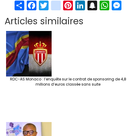
S
Fa
T
in
Pi
Li
S
W
M
h
ce
wi
st
nt
n
n
h
es
Articles similaires
ar
b
tt
ag
er
ke
a
at
se
e
o
er
ra
es
dI
pc
sA
n
o
m
t
n
h
p
ge
k
at
p
r
RDC-AS Monaco : l’enquête sur le contrat de sponsoring de 4,8
millions d’euros classée sans suite