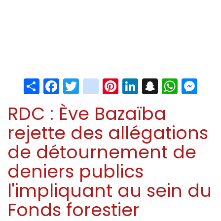
Share
Facebook
Twitter
instagram
Pinterest
LinkedIn
Snapchat
Whats
Me
RDC : Ève Bazaïba
rejette des allégations
de détournement de
deniers publics
l'impliquant au sein du
Fonds forestier