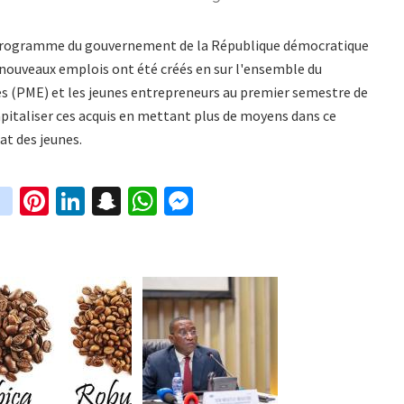
n programme du gouvernement de la République démocratique
 nouveaux emplois ont été créés en sur l'ensemble du
es (PME) et les jeunes entrepreneurs au premier semestre de
pitaliser ces acquis en mettant plus de moyens dans ce
at des jeunes.
in
Pi
Li
S
W
M
i
st
nt
n
n
h
es
t
ag
er
ke
a
at
se
r
ra
es
dI
pc
sA
n
m
t
n
h
p
ge
at
p
r