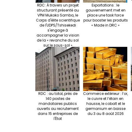
RDC: À travers un projet
Exportations : le
structurant présenté au
gouvernement met en
VPM Mukoko Samba, le
place une task force
Corps d'élite scientifique
pour booster les produits
de l'UDPS/Tshisekedi
« Made in DRC »
s'engage à
accompagner la vision
de la « revanche du sol
sur le sous-sol »
RDC : au total, près de
Commerce extérieur : l’or,
140 postes de
le cuivre et l’étain en
mandataires publics
hausse, le cobalt et le
ouverts au recrutement
germanium en baisse
dans 15 entreprises de
du 3 au 8 août 2026
l'État