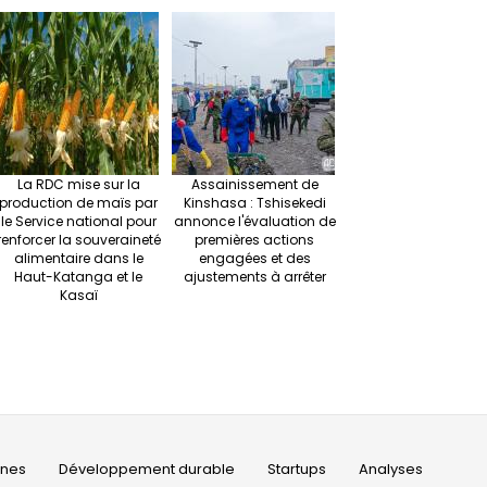
La RDC mise sur la
Assainissement de
production de maïs par
Kinshasa : Tshisekedi
le Service national pour
annonce l'évaluation de
renforcer la souveraineté
premières actions
alimentaire dans le
engagées et des
Haut-Katanga et le
ajustements à arrêter
Kasaï
ines
Développement durable
Startups
Analyses