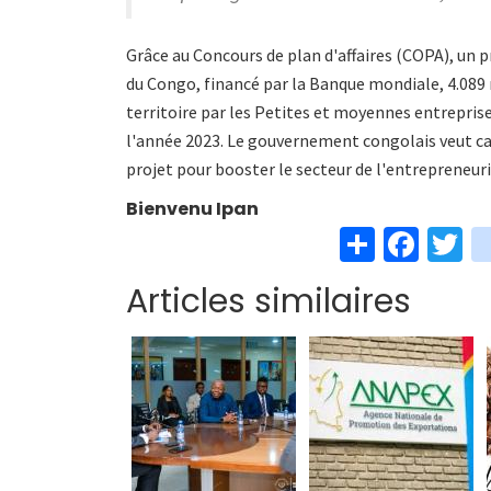
Grâce au Concours de plan d'affaires (COPA), u
du Congo, financé par la Banque mondiale, 4.089
territoire par les Petites et moyennes entrepris
l'année 2023. Le gouvernement congolais veut ca
projet pour booster le secteur de l'entrepreneuri
Bienvenu
Ipan
S
Fa
T
h
ce
w
Articles similaires
ar
b
t
e
o
e
o
k