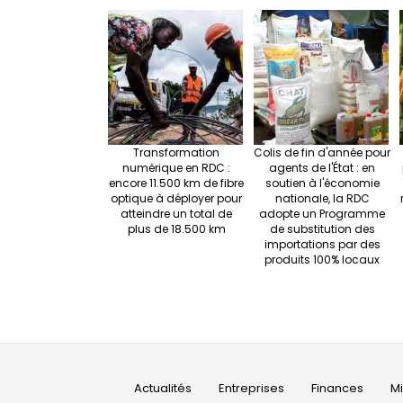
Transformation
Colis de fin d'année pour
numérique en RDC :
agents de l'État : en
encore 11.500 km de fibre
soutien à l'économie
optique à déployer pour
nationale, la RDC
atteindre un total de
adopte un Programme
plus de 18.500 km
de substitution des
importations par des
produits 100% locaux
Main
Actualités
Entreprises
Finances
M