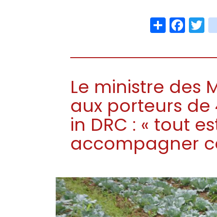
Share
Face
T
Le ministre des 
aux porteurs de
in DRC : « tout e
accompagner ces