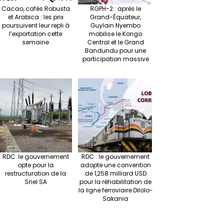
Cacao, cafés Robusta
RGPH-2 : après le
et Arabica : les prix
Grand-Équateur,
poursuivent leur repli à
Guylain Nyembo
l’exportation cette
mobilise le Kongo
semaine
Central et le Grand
Bandundu pour une
participation massive
RDC: le gouvernement
RDC : le gouvernement
opte pour la
adopte une convention
restructuration de la
de 1,258 milliard USD
Snel SA
pour la réhabilitation de
la ligne ferroviaire Dilolo-
Sakania