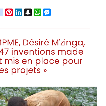
book
witter
instagram
Pinterest
LinkedIn
Snapchat
WhatsApp
Messenger
MPME, Désiré M'zinga,
 47 inventions made
st mis en place pour
 projets »