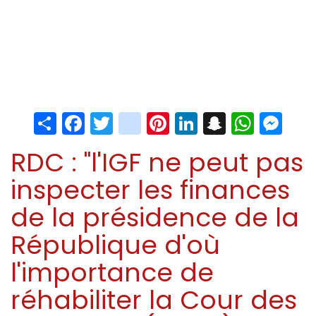
Share
Facebook
Twitter
instagram
Pinterest
LinkedIn
Snapchat
Whats
Me
RDC : "l'IGF ne peut pas
inspecter les finances
de la présidence de la
République d'où
l'importance de
réhabiliter la Cour des