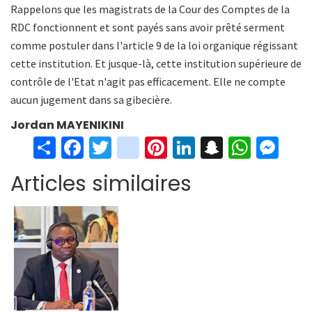
Rappelons que les magistrats de la Cour des Comptes de la
RDC fonctionnent et sont payés sans avoir prêté serment
comme postuler dans l'article 9 de la loi organique régissant
cette institution. Et jusque-là, cette institution supérieure de
contrôle de l'Etat n'agit pas efficacement. Elle ne compte
aucun jugement dans sa gibecière.
Jordan MAYENIKINI
S
Fa
T
in
Pi
Li
S
W
M
h
ce
wi
st
nt
n
n
h
es
Articles similaires
ar
b
tt
ag
er
ke
a
at
se
e
o
er
ra
es
dI
pc
sA
n
o
m
t
n
h
p
ge
k
at
p
r