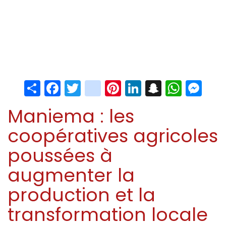
Share
Facebook
Twitter
instagram
Pinterest
LinkedIn
Snapchat
Whats
Me
Maniema : les
coopératives agricoles
poussées à
augmenter la
production et la
transformation locale