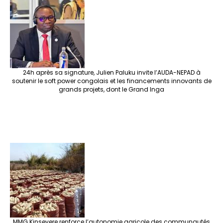
o
m
t
n
h
p
ge
k
at
p
r
24h après sa signature, Julien Paluku invite l’AUDA-NEPAD à
soutenir le soft power congolais et les financements innovants de
grands projets, dont le Grand Inga
MMG Kinsevere renforce l’autonomie agricole des communautés