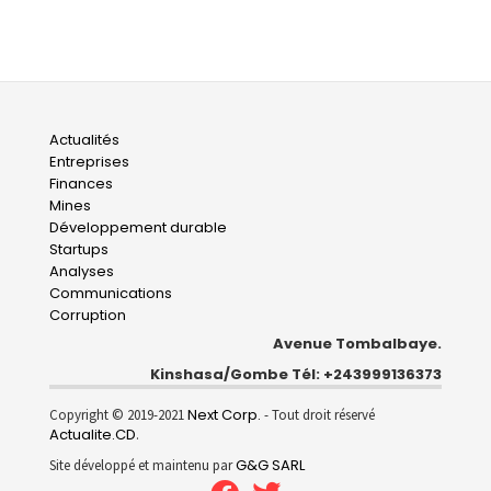
Main
Actualités
Entreprises
navigation
Finances
Mines
Développement durable
Startups
Analyses
Communications
Corruption
Avenue Tombalbaye.
Kinshasa/Gombe Tél: +243999136373
Next Corp.
Copyright © 2019-2021
- Tout droit réservé
Actualite.CD
.
G&G SARL
Site développé et maintenu par