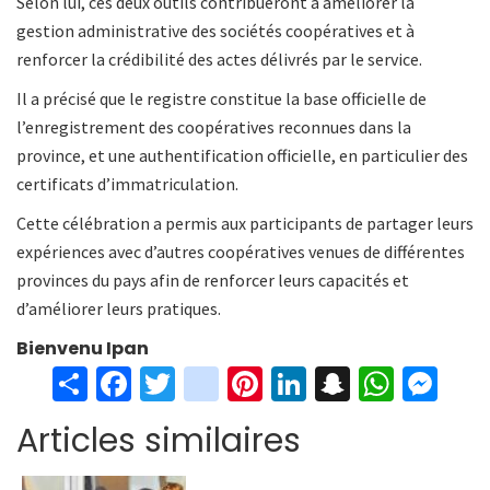
Selon lui, ces deux outils contribueront à améliorer la
gestion administrative des sociétés coopératives et à
renforcer la crédibilité des actes délivrés par le service.
Il a précisé que le registre constitue la base officielle de
l’enregistrement des coopératives reconnues dans la
province, et une authentification officielle, en particulier des
certificats d’immatriculation.
Cette célébration a permis aux participants de partager leurs
expériences avec d’autres coopératives venues de différentes
provinces du pays afin de renforcer leurs capacités et
d’améliorer leurs pratiques.
Bienvenu Ipan
S
Fa
T
in
Pi
Li
S
W
M
h
ce
wi
st
nt
n
n
h
es
Articles similaires
ar
b
tt
ag
er
ke
a
at
se
e
o
er
ra
es
dI
pc
sA
n