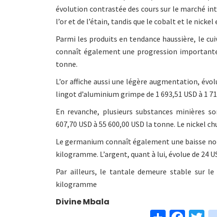
évolution contrastée des cours sur le marché in
l’or et de l’étain, tandis que le cobalt et le nicke
Parmi les produits en tendance haussière, le cui
connaît également une progression importante,
tonne.
L’or affiche aussi une légère augmentation, évo
lingot d’aluminium grimpe de 1 693,51 USD à 1 71
En revanche, plusieurs substances minières so
607,70 USD à 55 600,00 USD la tonne. Le nickel ch
Le germanium connaît également une baisse notab
kilogramme. L’argent, quant à lui, évolue de 24 
Par ailleurs, le tantale demeure stable sur l
kilogramme
Divine Mbala
S
Fa
T