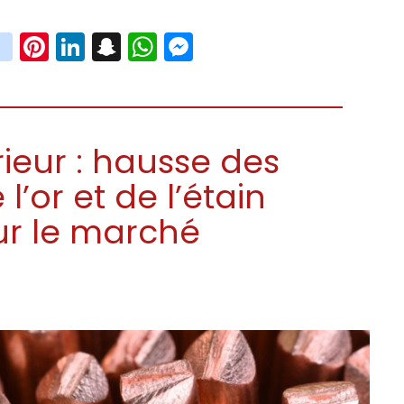
book
witter
instagram
Pinterest
LinkedIn
Snapchat
WhatsApp
Messenger
eur : hausse des
 l’or et de l’étain
ur le marché