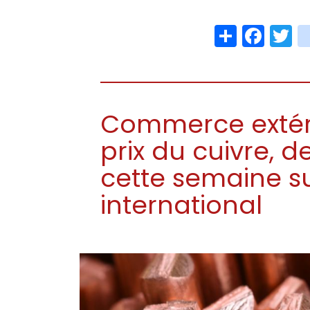
Share
Face
T
Commerce extéri
prix du cuivre, de
cette semaine s
international