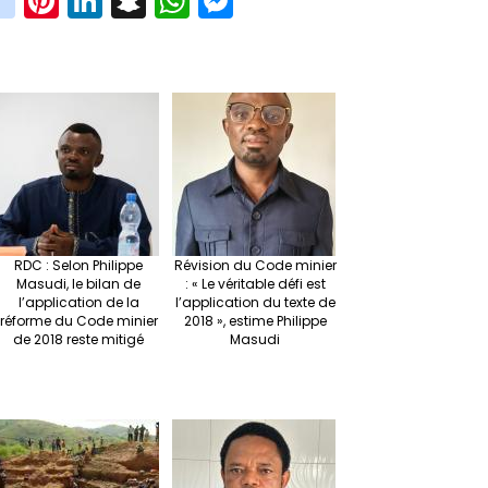
i
st
nt
n
n
h
es
t
ag
er
ke
a
at
se
r
ra
es
dI
pc
sA
n
m
t
n
h
p
ge
at
p
r
RDC : Selon Philippe
Révision du Code minier
Masudi, le bilan de
: « Le véritable défi est
l’application de la
l’application du texte de
réforme du Code minier
2018 », estime Philippe
de 2018 reste mitigé
Masudi