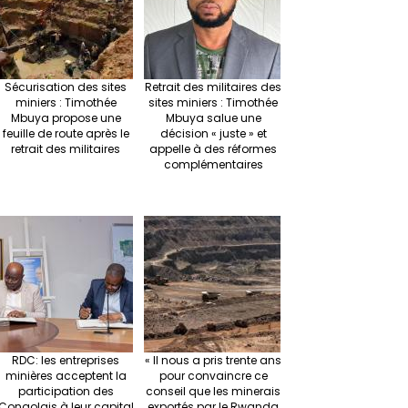
Sécurisation des sites
Retrait des militaires des
miniers : Timothée
sites miniers : Timothée
Mbuya propose une
Mbuya salue une
feuille de route après le
décision « juste » et
retrait des militaires
appelle à des réformes
complémentaires
RDC: les entreprises
« Il nous a pris trente ans
minières acceptent la
pour convaincre ce
participation des
conseil que les minerais
Congolais à leur capital
exportés par le Rwanda