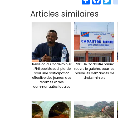
h
ce
w
Articles similaires
ar
b
t
e
o
e
o
k
Révision du Code minier
RDC : le Cadastre minier
: Philippe Masudi plaide
rouvre le guichet pour les
pour une participation
nouvelles demandes de
effective des jeunes, des
droits miniers
femmes et des
communautés locales