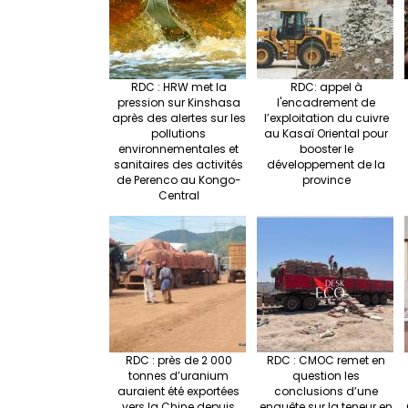
RDC : HRW met la
RDC: appel à
pression sur Kinshasa
l'encadrement de
après des alertes sur les
l’exploitation du cuivre
pollutions
au Kasaï Oriental pour
environnementales et
booster le
sanitaires des activités
développement de la
de Perenco au Kongo-
province
Central
RDC : près de 2 000
RDC : CMOC remet en
tonnes d’uranium
question les
auraient été exportées
conclusions d’une
vers la Chine depuis
enquête sur la teneur en