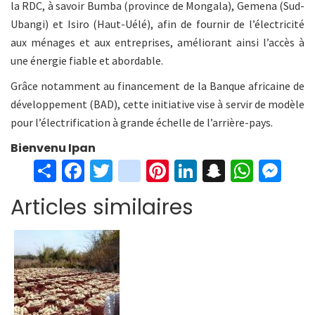
la RDC, à savoir Bumba (province de Mongala), Gemena (Sud-
Ubangi) et Isiro (Haut-Uélé), afin de fournir de l’électricité
aux ménages et aux entreprises, améliorant ainsi l’accès à
une énergie fiable et abordable.
Grâce notamment au financement de la Banque africaine de
développement (BAD), cette initiative vise à servir de modèle
pour l’électrification à grande échelle de l’arrière-pays.
Bienvenu Ipan
S
Fa
T
in
Pi
Li
S
W
M
h
ce
wi
st
nt
n
n
h
es
Articles similaires
ar
b
tt
ag
er
ke
a
at
se
e
o
er
ra
es
dI
pc
sA
n
o
m
t
n
h
p
ge
k
at
p
r