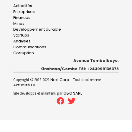
Main
Actualités
Entreprises
navigation
Finances
Mines
Développement durable
Startups
Analyses
Communications
Corruption
Avenue Tombalbaye.
Kinshasa/Gombe Tél: +243999136373
Next Corp.
Copyright © 2019-2021
- Tout droit réservé
Actualite.CD
.
G&G SARL
Site développé et maintenu par