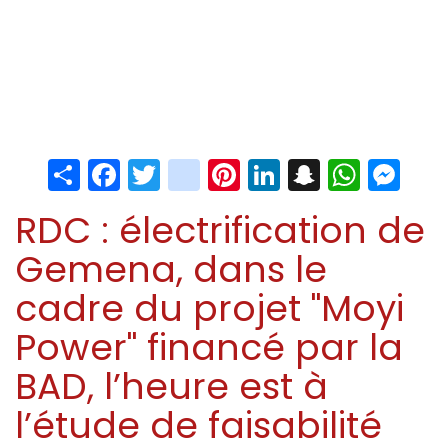
Share
Facebook
Twitter
instagram
Pinterest
LinkedIn
Snapchat
Whats
Me
RDC : électrification de
Gemena, dans le
cadre du projet "Moyi
Power" financé par la
BAD, l’heure est à
l’étude de faisabilité