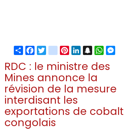
Share
Facebook
Twitter
instagram
Pinterest
LinkedIn
Snapchat
Whats
Me
RDC : le ministre des
Mines annonce la
révision de la mesure
interdisant les
exportations de cobalt
congolais