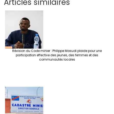
Articles similaires
ar
b
tt
ag
er
ke
a
at
se
e
o
er
ra
es
dI
pc
sA
n
o
m
t
n
h
p
ge
k
at
p
r
Révision du Code minier : Philippe Masudi plaide pour une
participation effective des jeunes, des femmes et des
communautés locales