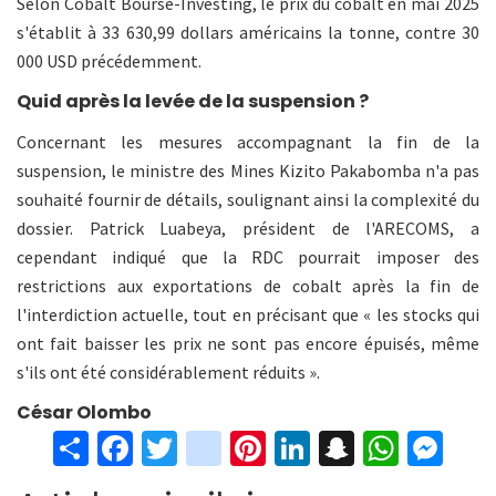
Selon Cobalt Bourse-Investing, le prix du cobalt en mai 2025
s'établit à 33 630,99 dollars américains la tonne, contre 30
000 USD précédemment.
Quid après la levée de la suspension ?
Concernant les mesures accompagnant la fin de la
suspension, le ministre des Mines Kizito Pakabomba n'a pas
souhaité fournir de détails, soulignant ainsi la complexité du
dossier. Patrick Luabeya, président de l'ARECOMS, a
cependant indiqué que la RDC pourrait imposer des
restrictions aux exportations de cobalt après la fin de
l'interdiction actuelle, tout en précisant que « les stocks qui
ont fait baisser les prix ne sont pas encore épuisés, même
s'ils ont été considérablement réduits ».
César Olombo
S
Fa
T
in
Pi
Li
S
W
M
h
ce
wi
st
nt
n
n
h
es