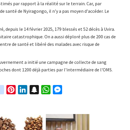
imés par rapport à la réalité sur le terrain. Car, par
 de santé de Nyiragongo, il n'y a pas moyen d'accéder. Le
é, depuis le 14 février 2025, 179 blessés et 52 décès à Uvira.
taire catastrophique. On a aussi déploré plus de 200 cas de
centre de santé et libéré des malades avec risque de
 gouvernement a initié une campagne de collecte de sang
oches dont 1200 déjà parties par l'intermédiaire de l'OMS.
in
Pi
Li
S
W
M
i
st
nt
n
n
h
es
t
ag
er
ke
a
at
se
r
ra
es
dI
pc
sA
n
m
t
n
h
p
ge