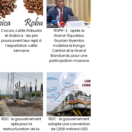
at
p
r
Cacao, cafés Robusta
RGPH-2 : après le
et Arabica : les prix
Grand-Équateur,
poursuivent leur repli à
Guylain Nyembo
l’exportation cette
mobilise le Kongo
semaine
Central et le Grand
Bandundu pour une
participation massive
RDC: le gouvernement
RDC : le gouvernement
opte pour la
adopte une convention
restructuration de la
de 1,258 milliard USD