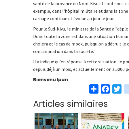
santé de la province du Nord-Kivu et sont sous-est
exemple, dans l'hôpital militaire et dans la zone
carnage continue et évolue au jour le jour.
Pour le Sud-Kivu, le ministre de la Santé a "déplor
Donc toute la zone est dans une situation humani
choléra et le cas de mpox, puisqu'on a détruit le 
contamination dans la société."
Il a indiqué qu'en réponse à cette situation, le
depuis déjà un mois, et actuellement on a 5000 p
Bienvenu Ipan
S
Fa
T
h
ce
w
Articles similaires
ar
b
t
e
o
e
o