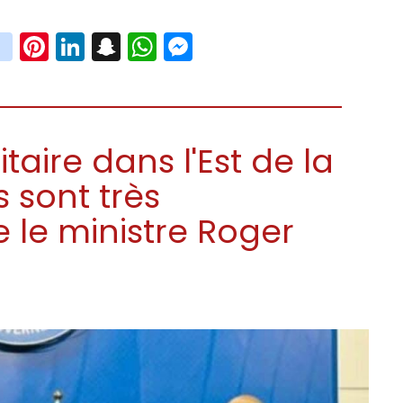
book
witter
instagram
Pinterest
LinkedIn
Snapchat
WhatsApp
Messenger
aire dans l'Est de la
s sont très
e le ministre Roger