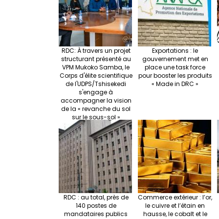
k
RDC: À travers un projet
Exportations : le
structurant présenté au
gouvernement met en
VPM Mukoko Samba, le
place une task force
Corps d'élite scientifique
pour booster les produits
de l'UDPS/Tshisekedi
« Made in DRC »
s'engage à
accompagner la vision
de la « revanche du sol
sur le sous-sol »
RDC : au total, près de
Commerce extérieur : l’or,
140 postes de
le cuivre et l’étain en
mandataires publics
hausse, le cobalt et le