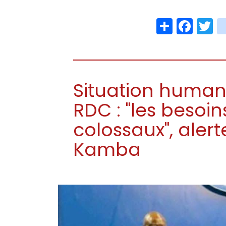
Share
Face
T
Situation humanit
RDC : "les besoin
colossaux", alert
Kamba