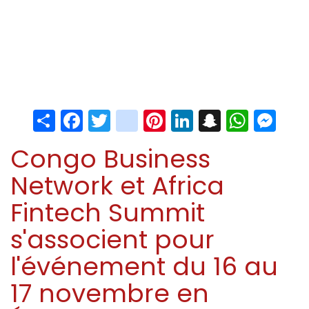
Share
Facebook
Twitter
instagram
Pinterest
LinkedIn
Snapchat
Whats
Me
Congo Business
Network et Africa
Fintech Summit
s'associent pour
l'événement du 16 au
17 novembre en