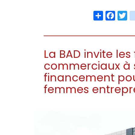
Share
Face
T
La BAD invite les 
commerciaux à so
financement pou
femmes entrepr