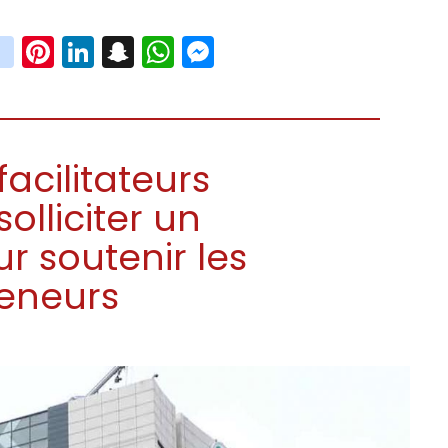
book
witter
instagram
Pinterest
LinkedIn
Snapchat
WhatsApp
Messenger
facilitateurs
lliciter un
r soutenir les
eneurs