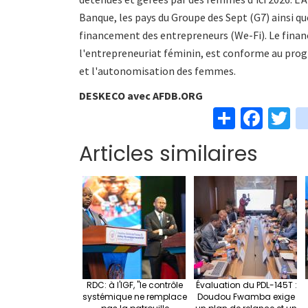
Banque, les pays du Groupe des Sept (G7) ainsi qu
financement des entrepreneurs (We-Fi). Le finan
l'entrepreneuriat féminin, est conforme au prog
et l'autonomisation des femmes.
DESKECO avec AFDB.ORG
S
Fa
T
h
ce
w
Articles similaires
ar
b
t
e
o
e
o
k
RDC: à l'IGF, "le contrôle
Évaluation du PDL-145T :
systémique ne remplace
Doudou Fwamba exige