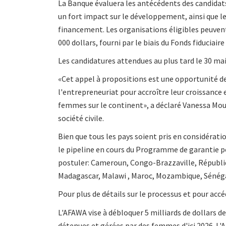
La Banque évaluera les antécédents des candidat
un fort impact sur le développement, ainsi que le
financement. Les organisations éligibles peuve
000 dollars, fourni par le biais du Fonds fiduciair
Les candidatures attendues au plus tard le 30 mai
«Cet appel à propositions est une opportunité de
l'entrepreneuriat pour accroître leur croissance e
femmes sur le continent», a déclaré Vanessa Moun
société civile.
Bien que tous les pays soient pris en considératio
le pipeline en cours du Programme de garantie p
postuler: Cameroun, Congo-Brazzaville, Républ
Madagascar, Malawi , Maroc, Mozambique, Sénéga
Pour plus de détails sur le processus et pour acc
L'AFAWA vise à débloquer 5 milliards de dollars 
détenues et gérées par des femmes d'ici 2026. L'