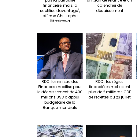
pas la patrouille
un plan de relance et un
financière, mais la
calendrier de
subtilise davantage",
décaissement
affirme Christophe
Bitasimwa
RDC: le ministre des
RDC : les régies
Finances mobilise pour
financières mobilisent
le décaissement de 400
plus de 2 milliards CDF
millions USD d'appui
de recettes au 23 juillet
budgétaire de la
Banque mondiale