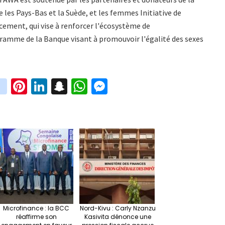
e les Pays-Bas et la Suède, et les femmes Initiative de
cement, qui vise à renforcer l'écosystème de
ramme de la Banque visant à promouvoir l'égalité des sexes
in
Pi
Li
S
W
M
i
st
nt
n
n
h
es
t
ag
er
ke
a
at
se
r
ra
es
dI
pc
sA
n
m
t
n
h
p
ge
at
p
r
Microfinance : la BCC
Nord-Kivu : Carly Nzanzu
réaffirme son
Kasivita dénonce une