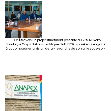
e
o
er
ra
es
dI
pc
sA
n
o
m
t
n
h
p
ge
k
at
p
r
RDC: À travers un projet structurant présenté au VPM Mukoko
Samba, le Corps d'élite scientifique de l'UDPS/Tshisekedi s'engage
à accompagner la vision de la « revanche du sol sur le sous-sol »