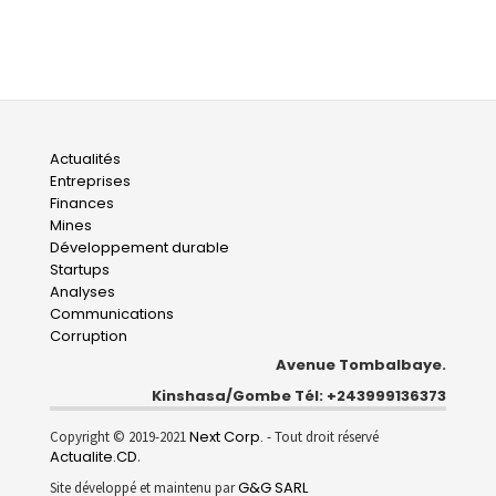
Main
Actualités
Entreprises
navigation
Finances
Mines
Développement durable
Startups
Analyses
Communications
Corruption
Avenue Tombalbaye.
Kinshasa/Gombe Tél: +243999136373
Next Corp.
Copyright © 2019-2021
- Tout droit réservé
Actualite.CD
.
G&G SARL
Site développé et maintenu par