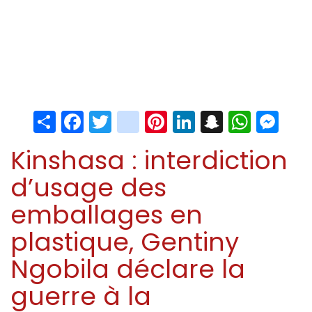
Share
Facebook
Twitter
instagram
Pinterest
LinkedIn
Snapchat
Whats
Me
Kinshasa : interdiction
d’usage des
emballages en
plastique, Gentiny
Ngobila déclare la
guerre à la