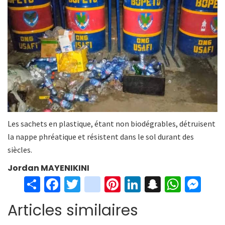
Les sachets en plastique, étant non biodégrables, détruisent
la nappe phréatique et résistent dans le sol durant des
siècles.
Jordan MAYENIKINI
S
Fa
T
in
Pi
Li
S
W
M
h
ce
wi
st
nt
n
n
h
es
Articles similaires
ar
b
tt
ag
er
ke
a
at
se