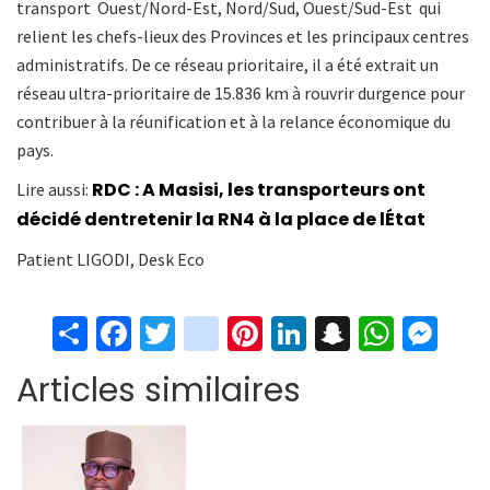
transport  Ouest/Nord-Est, Nord/Sud, Ouest/Sud-Est  qui
relient les chefs-lieux des Provinces et les principaux centres
administratifs. De ce réseau prioritaire, il a été extrait un
réseau ultra-prioritaire de 15.836 km à rouvrir durgence pour
contribuer à la réunification et à la relance économique du
pays.
RDC : A Masisi, les transporteurs ont
Lire aussi:
décidé dentretenir la RN4 à la place de lÉtat
Patient LIGODI, Desk Eco
S
Fa
T
in
Pi
Li
S
W
M
h
ce
wi
st
nt
n
n
h
es
Articles similaires
ar
b
tt
ag
er
ke
a
at
se
e
o
er
ra
es
dI
pc
sA
n
o
m
t
n
h
p
ge