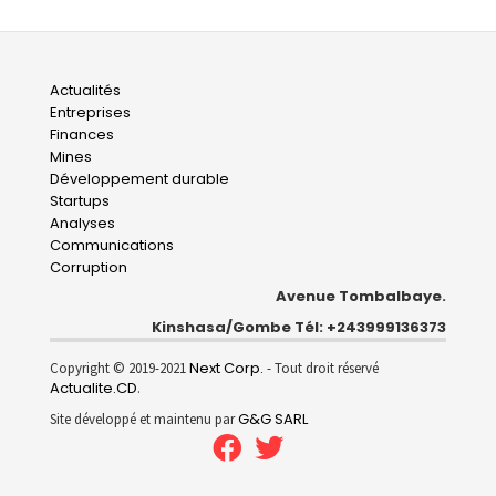
Main
Actualités
Entreprises
navigation
Finances
Mines
Développement durable
Startups
Analyses
Communications
Corruption
Avenue Tombalbaye.
Kinshasa/Gombe Tél: +243999136373
Next Corp.
Copyright © 2019-2021
- Tout droit réservé
Actualite.CD
.
G&G SARL
Site développé et maintenu par