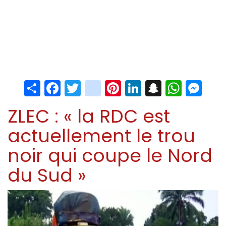
Share
Facebook
Twitter
instagram
Pinterest
LinkedIn
Snapchat
Whats
Me
ZLEC : « la RDC est
actuellement le trou
noir qui coupe le Nord
du Sud »