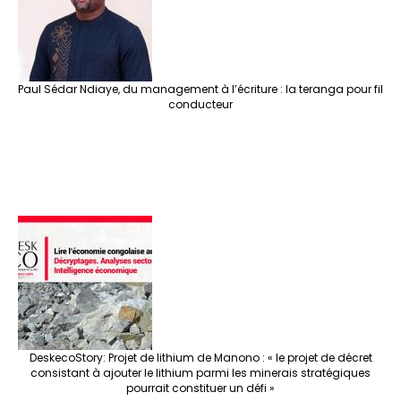
k
at
p
r
Paul Sédar Ndiaye, du management à l’écriture : la teranga pour fil
conducteur
DeskecoStory: Projet de lithium de Manono : « le projet de décret
consistant à ajouter le lithium parmi les minerais stratégiques
pourrait constituer un défi »