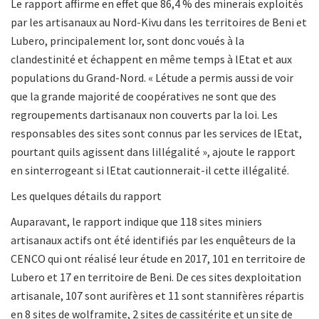
Le rapport affirme en effet que 86,4 % des minerais exploités
par les artisanaux au Nord-Kivu dans les territoires de Beni et
Lubero, principalement lor, sont donc voués à la
clandestinité et échappent en même temps à lEtat et aux
populations du Grand-Nord. «
Létude a permis aussi de voir
que la grande majorité de coopératives ne sont que des
regroupements dartisanaux non couverts par la loi. Les
responsables des sites sont connus par les services de lEtat,
pourtant quils agissent dans lillégalité
», ajoute le rapport
en sinterrogeant si lEtat cautionnerait-il cette illégalité.
Les quelques détails du rapport
Auparavant, le rapport indique que 118 sites miniers
artisanaux actifs ont été identifiés par les enquêteurs de la
CENCO qui ont réalisé leur étude en 2017, 101 en territoire de
Lubero et 17 en territoire de Beni. De ces sites dexploitation
artisanale, 107 sont aurifères et 11 sont stannifères répartis
en 8 sites de wolframite, 2 sites de cassitérite et un site de