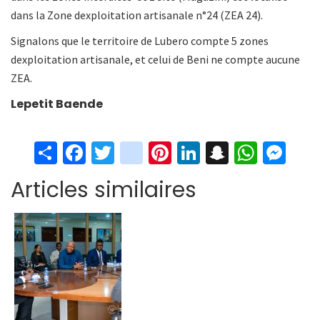
dans la Zone dexploitation artisanale n°24 (ZEA 24).
Signalons que le territoire de Lubero compte 5 zones
dexploitation artisanale, et celui de Beni ne compte aucune
ZEA.
Lepetit Baende
S
Fa
T
in
Pi
Li
S
W
M
h
ce
wi
st
nt
n
n
h
es
Articles similaires
ar
b
tt
ag
er
ke
a
at
se
e
o
er
ra
es
dI
pc
sA
n
o
m
t
n
h
p
ge
k
at
p
r