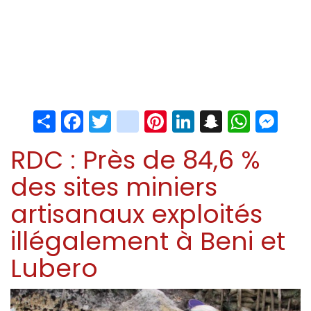
Share
Facebook
Twitter
instagram
Pinterest
LinkedIn
Snapchat
Whats
Me
RDC : Près de 84,6 %
des sites miniers
artisanaux exploités
illégalement à Beni et
Lubero