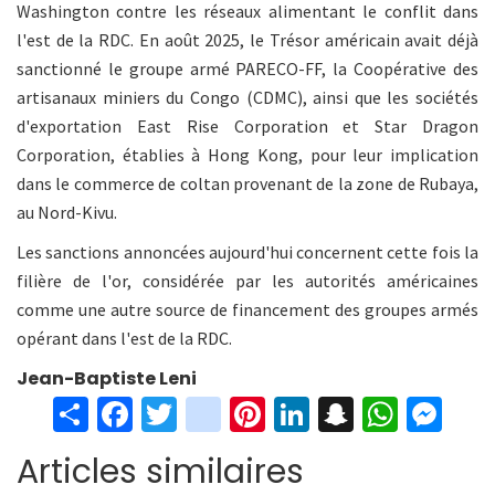
Washington contre les réseaux alimentant le conflit dans
l'est de la RDC. En août 2025, le Trésor américain avait déjà
sanctionné le groupe armé PARECO-FF, la Coopérative des
artisanaux miniers du Congo (CDMC), ainsi que les sociétés
d'exportation East Rise Corporation et Star Dragon
Corporation, établies à Hong Kong, pour leur implication
dans le commerce de coltan provenant de la zone de Rubaya,
au Nord-Kivu.
Les sanctions annoncées aujourd'hui concernent cette fois la
filière de l'or, considérée par les autorités américaines
comme une autre source de financement des groupes armés
opérant dans l'est de la RDC.
Jean-Baptiste Leni
S
Fa
T
in
Pi
Li
S
W
M
h
ce
wi
st
nt
n
n
h
es
Articles similaires
ar
b
tt
ag
er
ke
a
at
se