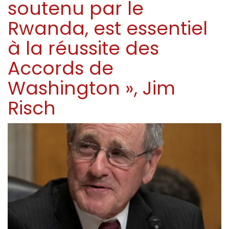
soutenu par le
Rwanda, est essentiel
à la réussite des
Accords de
Washington », Jim
Risch