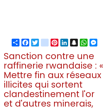
Share
Facebook
Twitter
instagram
Pinterest
LinkedIn
Snapchat
Whats
Me
Sanction contre une
raffinerie rwandaise : «
Mettre fin aux réseaux
illicites qui sortent
clandestinement l'or
et d'autres minerais,