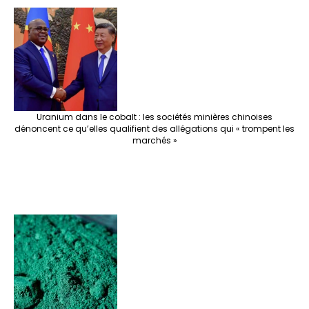
e
o
er
ra
es
dI
pc
sA
n
o
m
t
n
h
p
ge
k
at
p
r
Uranium dans le cobalt : les sociétés minières chinoises
dénoncent ce qu’elles qualifient des allégations qui « trompent les
marchés »