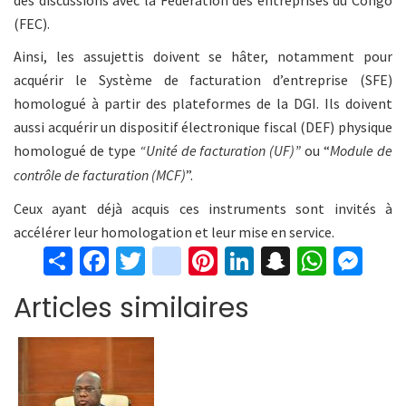
des discussions avec la Fédération des entreprises du Congo
(FEC).
Ainsi, les assujettis doivent se hâter, notamment pour
acquérir le Système de facturation d’entreprise (SFE)
homologué à partir des plateformes de la DGI. Ils doivent
aussi acquérir un dispositif électronique fiscal (DEF) physique
homologué de type
“Unité de facturation (UF)”
ou “
Module de
contrôle de facturation (MCF)
”.
Ceux ayant déjà acquis ces instruments sont invités à
accélérer leur homologation et leur mise en service.
S
Fa
T
in
Pi
Li
S
W
M
h
ce
wi
st
nt
n
n
h
es
Articles similaires
ar
b
tt
ag
er
ke
a
at
se
e
o
er
ra
es
dI
pc
sA
n
o
m
t
n
h
p
ge
k
at
p
r