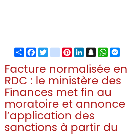
Share
Facebook
Twitter
instagram
Pinterest
LinkedIn
Snapchat
Whats
Me
Facture normalisée en
RDC : le ministère des
Finances met fin au
moratoire et annonce
l’application des
sanctions à partir du