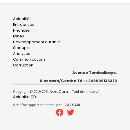
Main
Actualités
Entreprises
navigation
Finances
Mines
Développement durable
Startups
Analyses
Communications
Corruption
Avenue Tombalbaye.
Kinshasa/Gombe Tél: +243999136373
Next Corp.
Copyright © 2019-2021
- Tout droit réservé
Actualite.CD
.
G&G SARL
Site développé et maintenu par