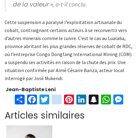
de la valeur »
, a-t-il conclu.
Cette suspension a paralysé l’exploitation artisanale du
cobalt, contraignant certains acteurs à se reconvertir vers
d’autres minerais comme le cuivre. C’est le cas au Lualaba,
province abritant les plus grandes réserves de cobalt de RDC,
où l’entreprise Congo Dongfang International Mining (CDM)
a suspendu ses activités en raison de la chute des prix. Une
situation confirmée par Aimé Césaire Banza, acteur local
interrogé par José Mukendi.
Jean-Baptiste Leni
S
Fa
T
in
Pi
Li
S
W
M
h
ce
wi
st
nt
n
n
h
es
Articles similaires
ar
b
tt
ag
er
ke
a
at
se
e
o
er
ra
es
dI
pc
sA
n