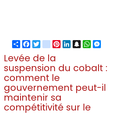
Share
Facebook
Twitter
instagram
Pinterest
LinkedIn
Snapchat
Whats
Me
Levée de la
suspension du cobalt :
comment le
gouvernement peut-il
maintenir sa
compétitivité sur le