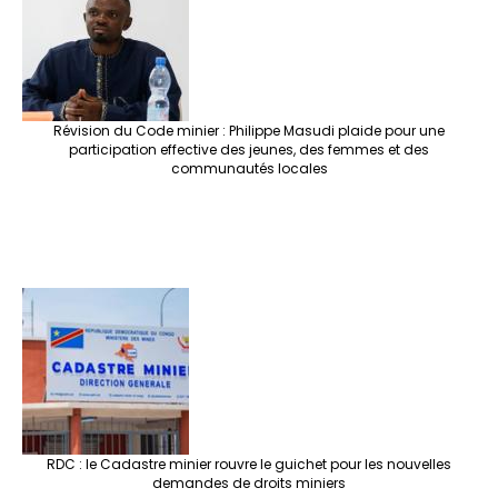
o
m
t
n
h
p
ge
k
at
p
r
Révision du Code minier : Philippe Masudi plaide pour une
participation effective des jeunes, des femmes et des
communautés locales
RDC : le Cadastre minier rouvre le guichet pour les nouvelles
demandes de droits miniers