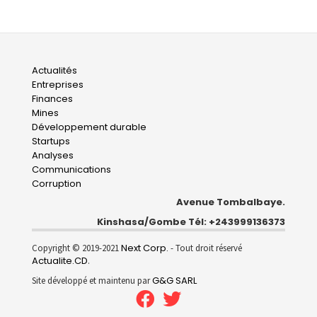
Main
Actualités
Entreprises
navigation
Finances
Mines
Développement durable
Startups
Analyses
Communications
Corruption
Avenue Tombalbaye.
Kinshasa/Gombe Tél: +243999136373
Next Corp.
Copyright © 2019-2021
- Tout droit réservé
Actualite.CD
.
G&G SARL
Site développé et maintenu par