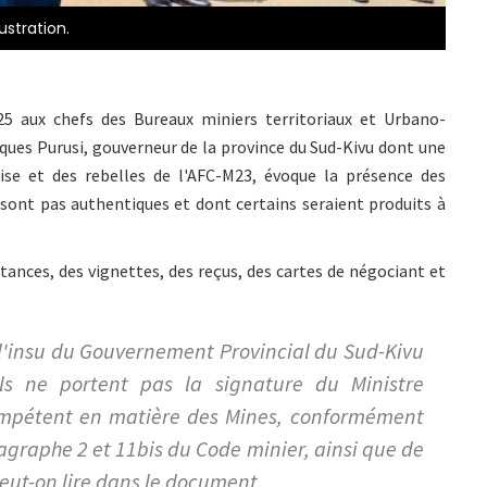
ustration.
5 aux chefs des Bureaux miniers territoriaux et Urbano-
cques Purusi, gouverneur de la province du Sud-Kivu dont une
ise et des rebelles de l'AFC-M23, évoque la présence des
sont pas authentiques et dont certains seraient produits à
tances, des vignettes, des reçus, des cartes de négociant et
l'insu du Gouvernement Provincial du Sud-Kivu
ls ne portent pas la signature du Ministre
 compétent en matière des Mines, conformément
ragraphe 2 et 11bis du Code minier, ainsi que de
peut-on lire dans le document.