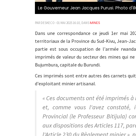
Le Gouverneur Jean Jacques Purusi. Photo d'ill
MINES
PAR DESKECO - 01 MAI 2025 16:10, DANS
Dans une correspondance ce jeudi 1er mai 202
territoriaux de la Province du Sud-Kivu, Jean-Ja
partie est sous occupation de l'armée rwanda
imprimés de valeur du secteur des mines qui ne 
Bujumbura, capitale du Burundi.
Ces imprimés sont entre autres des carnets quit
d'exploitant minier artisanal.
« Ces documents ont été imprimés à 
et, comme vous l'avez constaté, i
Provincial (le Professeur Bitijula)
aux dispositions des Articles 117, pa
l'Article 230 du Règlement minier », 