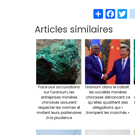
S
Fa
T
h
ce
w
Articles similaires
ar
b
t
e
o
e
o
k
Face aux accusations
Uranium dans le cobalt :
sur l'uranium, les
les sociétés minières
entreprises minières
chinoises dénoncent ce
chinoises assurent
qu’elles qualifient des
respecter les normes et
allégations qui «
invitent leurs partenaires
trompent les marchés »
à la prudence