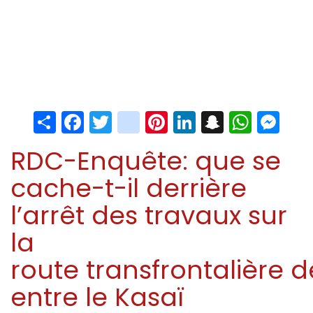
Share
Facebook
Twitter
instagram
Pinterest
LinkedIn
Snapchat
Whats
Me
RDC-Enquête: que se
cache-t-il derrière
l’arrêt des travaux sur
la
route transfrontalière
entre le Kasaï