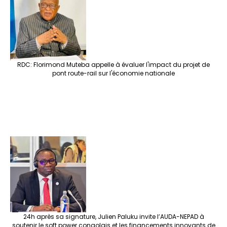
o
m
t
n
h
p
ge
k
at
p
r
RDC: Florimond Muteba appelle à évaluer l'impact du projet de
pont route-rail sur l'économie nationale
24h après sa signature, Julien Paluku invite l’AUDA-NEPAD à
soutenir le soft power congolais et les financements innovants de