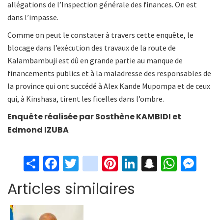
allégations de l’Inspection générale des finances. On est
dans l’impasse.
Comme on peut le constater à travers cette enquête, le
blocage dans l’exécution des travaux de la route de
Kalambambuji est dû en grande partie au manque de
financements publics et à la maladresse des responsables de
la province qui ont succédé à Alex Kande Mupompa et de ceux
qui, à Kinshasa, tirent les ficelles dans l’ombre.
Enquête réalisée par Sosthène KAMBIDI et
Edmond IZUBA
S
Fa
T
in
Pi
Li
S
W
M
h
ce
wi
st
nt
n
n
h
es
Articles similaires
ar
b
tt
ag
er
ke
a
at
se
e
o
er
ra
es
dI
pc
sA
n