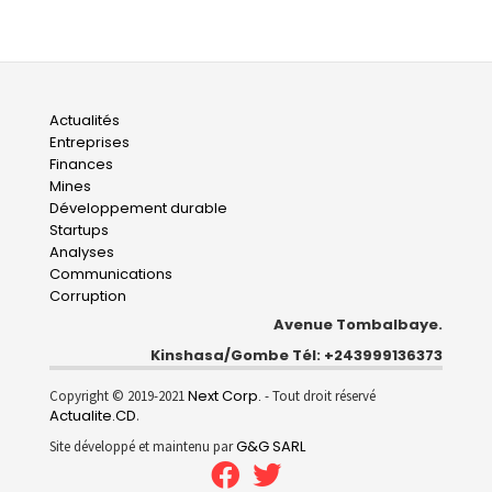
Main
Actualités
Entreprises
navigation
Finances
Mines
Développement durable
Startups
Analyses
Communications
Corruption
Avenue Tombalbaye.
Kinshasa/Gombe Tél: +243999136373
Next Corp.
Copyright © 2019-2021
- Tout droit réservé
Actualite.CD
.
G&G SARL
Site développé et maintenu par