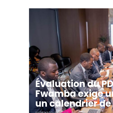
Évaluation du P
Fwamba exige un
un calendrier d
DESKECO
PAR
- 05 AOÛ 2026