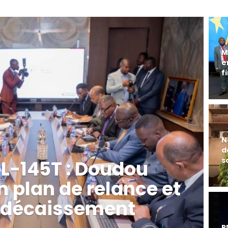
M
e
f
N
d
s
DL-145T : Doudou
 plan de relance et
e décaissement
R