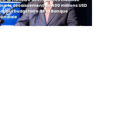
our le décaissement de 400 millions USD
'appui budgétaire de la Banque
ondiale