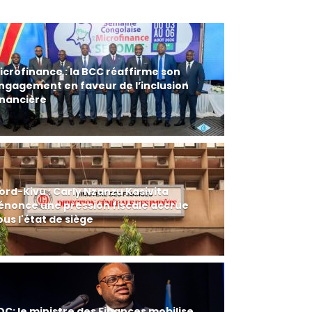
icrofinance : la BCC réaffirme son
ngagement en faveur de l’inclusion
inancière
ord-Kivu : Carly Nzanzu Kasivita
énonce une pression fiscale accrue
ous l'état de siège
DC: le ministre des Finances mobilise