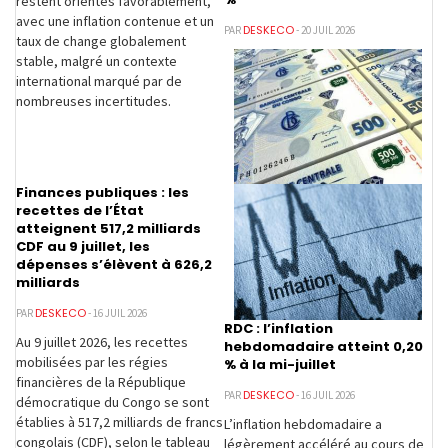
restent orientés favorablement,
avec une inflation contenue et un
DESKECO
PAR
- 20 JUIL 2026
taux de change globalement
stable, malgré un contexte
international marqué par de
nombreuses incertitudes.
Finances publiques : les
recettes de l’État
atteignent 517,2 milliards
CDF au 9 juillet, les
dépenses s’élèvent à 626,2
milliards
DESKECO
PAR
- 16 JUIL 2026
RDC : l’inflation
Au 9 juillet 2026, les recettes
hebdomadaire atteint 0,20
mobilisées par les régies
% à la mi-juillet
financières de la République
DESKECO
PAR
- 16 JUIL 2026
démocratique du Congo se sont
établies à 517,2 milliards de francs
L’inflation hebdomadaire a
congolais (CDF), selon le tableau
légèrement accéléré au cours de