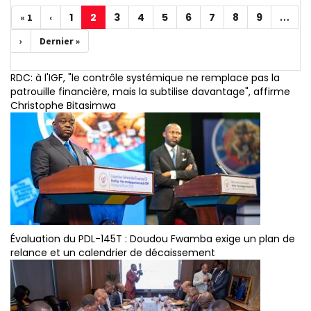
Pagination
1
2
3
4
5
6
7
8
9
Première
« 1
Page
‹
Page
Page
Page
Page
Page
Page
Page
Page
Page
…
page
précédente
courante
Page
›
Dernière
Dernier »
suivante
page
RDC: à l'IGF, "le contrôle systémique ne remplace pas la
patrouille financière, mais la subtilise davantage", affirme
Christophe Bitasimwa
Évaluation du PDL-145T : Doudou Fwamba exige un plan de
relance et un calendrier de décaissement