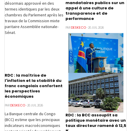
mandataires publics sur un
désormais approuvé en des
appel à une culture de
termes identiques par les deux
transparence et de
chambres du Parlement après les
performance
travaux de la Commission mixte
paritaire Assemblée nationale-
DESKECO
PAR
- 20 JUIL 2026
Sénat.
RDC : la maîtrise de
l'inflation et la stabilité du
franc congolais confortent
les perspectives
économiques
DESKECO
PAR
- 20 JUIL 2026
La Banque centrale du Congo
RDC : la BCC assouplit sa
(BCC) estime que les principaux
politique monétaire avec un
taux directeur ramené à 12,5
indicateurs macroéconomiques
%