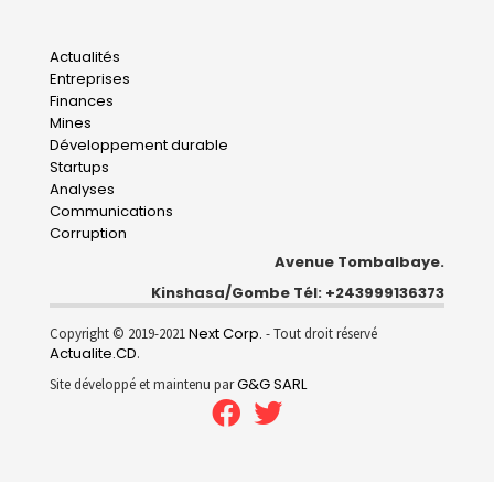
Main
Actualités
Entreprises
navigation
Finances
Mines
Développement durable
Startups
Analyses
Communications
Corruption
Avenue Tombalbaye.
Kinshasa/Gombe Tél: +243999136373
Next Corp.
Copyright © 2019-2021
- Tout droit réservé
Actualite.CD
.
G&G SARL
Site développé et maintenu par