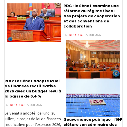
RDC : le Sénat examine une
réforme du régime fiscal
des projets de coopération
et des conventions de
collaboration
DESKECO
PAR
- 22 JUIL 2026
RDC: Le Sénat adopte la loi
de finances rectificative
2026 avec un budget revu à
la baisse de 6,4 %
DESKECO
PAR
- 22 JUIL 2026
Le Sénat a adopté, ce lundi 20
juillet, le projet de loi de finances
Gouvernance publique : l’IGF
clôture son séminaire des
rectificative pour l’exercice 2026,