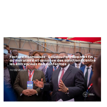
Facture normalisée : Doudou Fwamba met fin
au moratoire et annonce des sanctions contre
les entreprises non conformes
DESKECO
PAR
- 07 AOÛ 2026