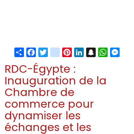
Share
Facebook
Twitter
instagram
Pinterest
LinkedIn
Snapchat
Whats
Me
RDC-Égypte :
Inauguration de la
Chambre de
commerce pour
dynamiser les
échanges et les