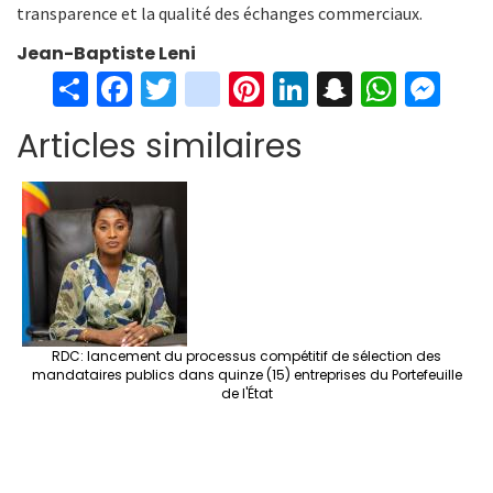
transparence et la qualité des échanges commerciaux.
Jean-Baptiste Leni
S
Fa
T
in
Pi
Li
S
W
M
h
ce
wi
st
nt
n
n
h
es
Articles similaires
ar
b
tt
ag
er
ke
a
at
se
e
o
er
ra
es
dI
pc
sA
n
o
m
t
n
h
p
ge
k
at
p
r
RDC: lancement du processus compétitif de sélection des
mandataires publics dans quinze (15) entreprises du Portefeuille
de l'État