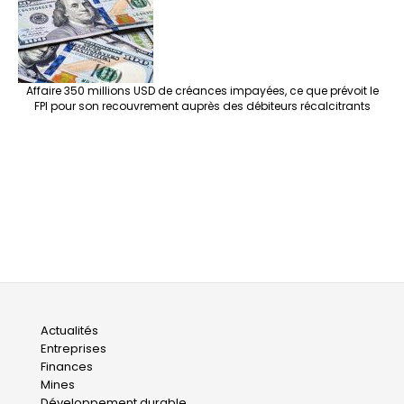
Affaire 350 millions USD de créances impayées, ce que prévoit le
FPI pour son recouvrement auprès des débiteurs récalcitrants
Main
Actualités
Entreprises
navigation
Finances
Mines
Développement durable