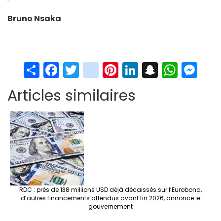
Bruno Nsaka
S
Fa
T
in
Pi
Li
S
W
M
h
ce
wi
st
nt
n
n
h
es
Articles similaires
ar
b
tt
ag
er
ke
a
at
se
e
o
er
ra
es
dI
pc
sA
n
o
m
t
n
h
p
ge
k
at
p
r
RDC : près de 138 millions USD déjà décaissés sur l’Eurobond,
d’autres financements attendus avant fin 2026, annonce le
gouvernement