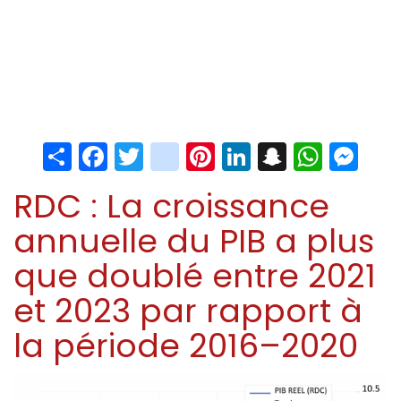
Share
Facebook
Twitter
instagram
Pinterest
LinkedIn
Snapchat
Whats
Me
RDC : La croissance
annuelle du PIB a plus
que doublé entre 2021
et 2023 par rapport à
la période 2016–2020