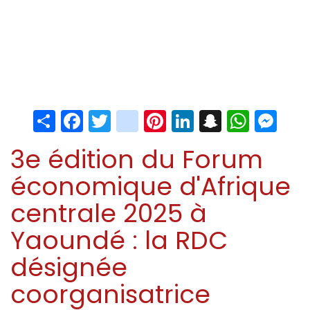
Share
Facebook
Twitter
instagram
Pinterest
LinkedIn
Snapchat
Whats
Me
3e édition du Forum
économique d'Afrique
centrale 2025 à
Yaoundé : la RDC
désignée
coorganisatrice