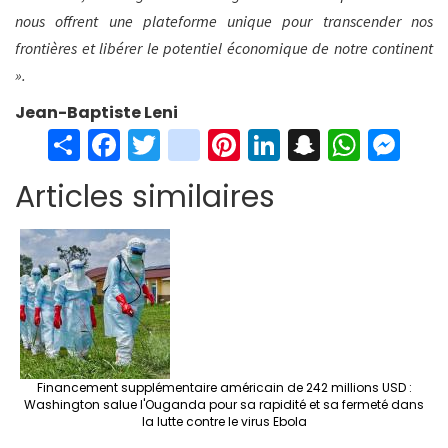
nous offrent une plateforme unique pour transcender nos
frontières et libérer le potentiel économique de notre continent
».
Jean-Baptiste Leni
S
Fa
T
in
Pi
Li
S
W
M
h
ce
wi
st
nt
n
n
h
es
Articles similaires
ar
b
tt
ag
er
ke
a
at
se
e
o
er
ra
es
dI
pc
sA
n
o
m
t
n
h
p
ge
k
at
p
r
Financement supplémentaire américain de 242 millions USD :
Washington salue l'Ouganda pour sa rapidité et sa fermeté dans
la lutte contre le virus Ebola