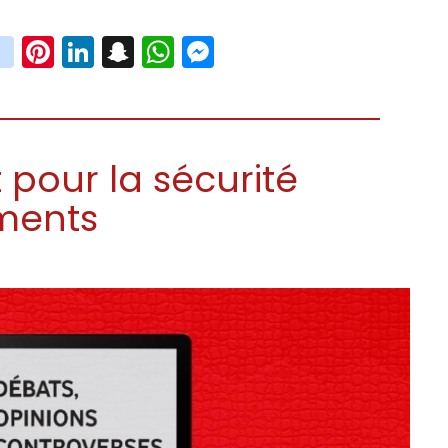
book
witter
instagram
Pinterest
LinkedIn
Snapchat
WhatsApp
Messenger
pour la sécurité
iments