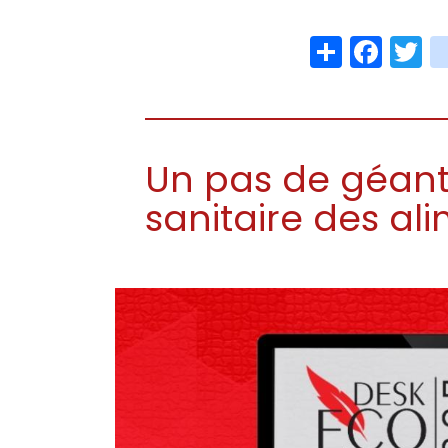
Share
Face
T
Un pas de géant 
sanitaire des al