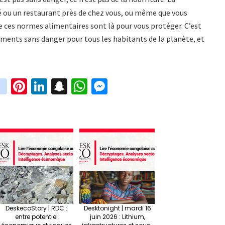
é ou un restaurant près de chez vous, ou même que vous
ue ces normes alimentaires sont là pour vous protéger. C’est
liments sans danger pour tous les habitants de la planète, et
in
Pi
Li
S
W
M
i
st
nt
n
n
h
es
t
ag
er
ke
a
at
se
r
ra
es
dI
pc
sA
n
m
t
n
h
p
ge
at
p
r
DeskecoStory | RDC :
Desktonight | mardi 16
entre potentiel
juin 2026 : Lithium,