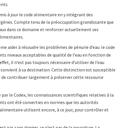
ents.
is à jour le code alimentaire en y intégrant des
lergènes. Compte tenu de la préoccupation grandissante que
avaux dans ce domaine et renforcer actuellement ses
limentaires.
ême aider à résoudre les problèmes de pénurie d’eau: le code
ents niveaux acceptables de qualité de l’eau en fonction de
 effet, il n’est pas toujours nécessaire d’utiliser de l’eau
 convient à sa destination. Cette distinction est susceptible
et de contribuer largement à préserver cette ressource
par le Codex, les connaissances scientifiques relatives à la
nts ont été converties en normes que les autorités
limentaire utilisent encore, à ce jour, pour contrôler et
n’est pas sans danger, ce n’est pas de la nourriture. La