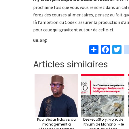
prochaine fois que vous vous rendrez dans un caf
ferez des courses alimentaires, pensez au fait q
là l’ambition du Codex: assurer la production d’a
pour ceux qui gravitent autour de celle-ci.
un.org
S
Fa
T
h
ce
w
Articles similaires
ar
b
t
e
o
e
o
k
Paul Sédar Ndiaye, du
DeskecoStory: Projet de
management à
lithium de Manono : « le