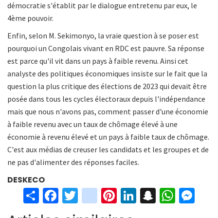
démocratie s'établit par le dialogue entretenu par eux, le
4ème pouvoir.
Enfin, selon M. Sekimonyo, la vraie question à se poser est
pourquoi un Congolais vivant en RDC est pauvre. Sa réponse
est parce qu'il vit dans un pays à faible revenu. Ainsi cet
analyste des politiques économiques insiste sur le fait que la
question la plus critique des élections de 2023 qui devait être
posée dans tous les cycles électoraux depuis l'indépendance
mais que nous n'avons pas, comment passer d'une économie
à faible revenu avec un taux de chômage élevé à une
économie à revenu élevé et un pays à faible taux de chômage.
C'est aux médias de creuser les candidats et les groupes et de
ne pas d'alimenter des réponses faciles.
DESKECO
S
Fa
T
in
Pi
Li
S
W
M
h
ce
wi
st
nt
n
n
h
es