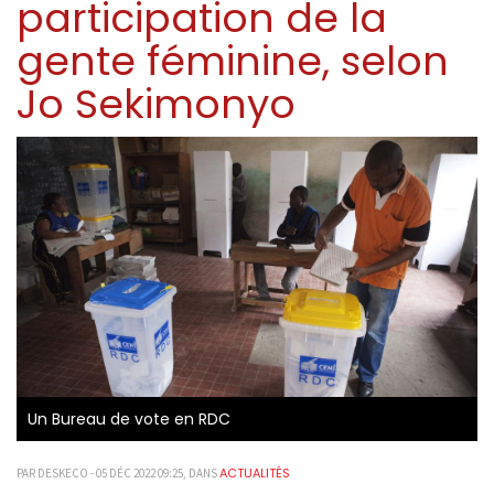
participation de la
gente féminine, selon
Jo Sekimonyo
Un Bureau de vote en RDC
ACTUALITÉS
PAR DESKECO - 05 DÉC 2022 09:25, DANS