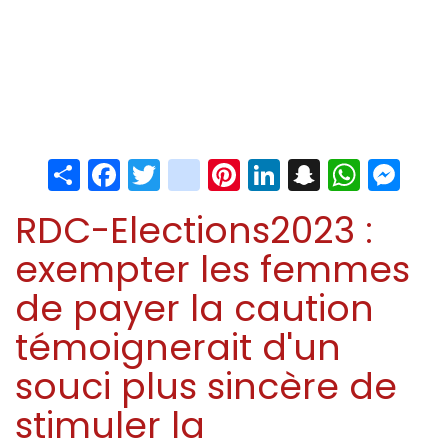
Share
Facebook
Twitter
instagram
Pinterest
LinkedIn
Snapchat
Whats
Me
RDC-Elections2023 :
exempter les femmes
de payer la caution
témoignerait d'un
souci plus sincère de
stimuler la