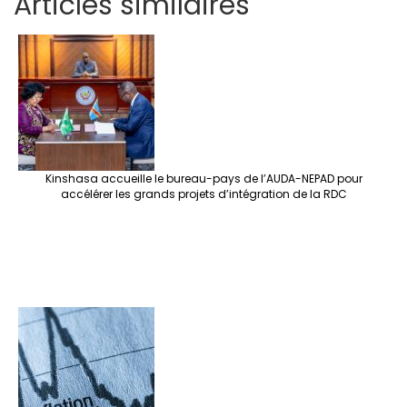
Articles similaires
ar
b
tt
ag
er
ke
a
at
se
e
o
er
ra
es
dI
pc
sA
n
o
m
t
n
h
p
ge
k
at
p
r
Kinshasa accueille le bureau-pays de l’AUDA-NEPAD pour
accélérer les grands projets d’intégration de la RDC