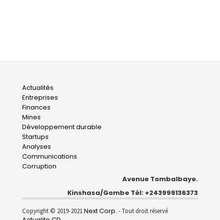
Main
Actualités
Entreprises
navigation
Finances
Mines
Développement durable
Startups
Analyses
Communications
Corruption
Avenue Tombalbaye.
Kinshasa/Gombe Tél: +243999136373
Next Corp.
Copyright © 2019-2021
- Tout droit réservé
Actualite.CD
.