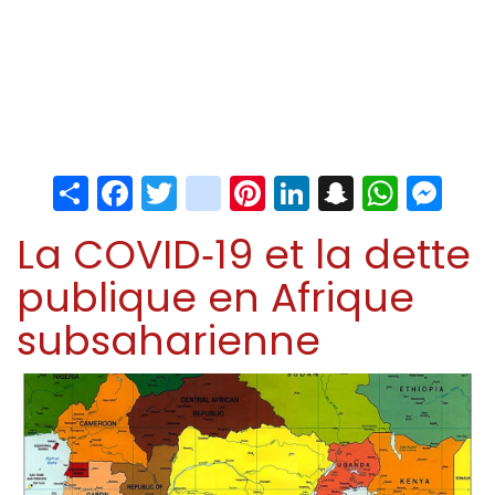
Share
Facebook
Twitter
instagram
Pinterest
LinkedIn
Snapchat
Whats
Me
La COVID‑19 et la dette
publique en Afrique
subsaharienne