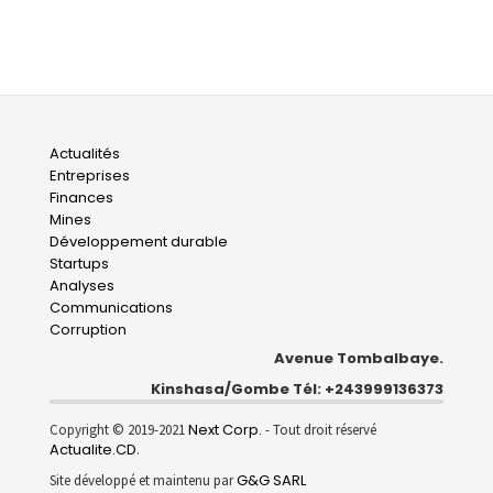
Main
Actualités
Entreprises
navigation
Finances
Mines
Développement durable
Startups
Analyses
Communications
Corruption
Avenue Tombalbaye.
Kinshasa/Gombe Tél: +243999136373
Next Corp.
Copyright © 2019-2021
- Tout droit réservé
Actualite.CD
.
G&G SARL
Site développé et maintenu par