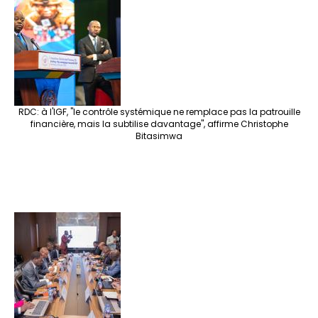
e
o
er
ra
es
dI
pc
sA
n
o
m
t
n
h
p
ge
k
at
p
r
RDC: à l'IGF, "le contrôle systémique ne remplace pas la patrouille
financière, mais la subtilise davantage", affirme Christophe
Bitasimwa