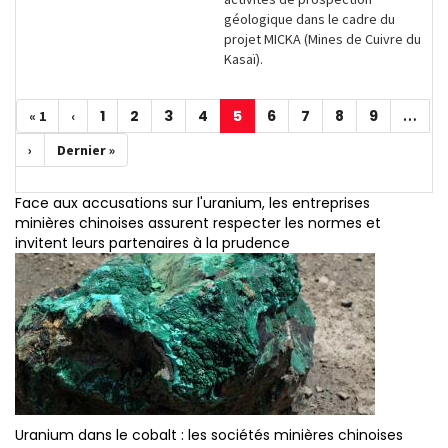
géologique dans le cadre du
projet MICKA (Mines de Cuivre du
Kasaï).
Pagination
1
2
3
4
5
6
7
8
9
Première
« 1
Page
‹
Page
Page
Page
Page
Page
Page
Page
Page
Page
…
page
précédente
courante
Page
›
Dernière
Dernier »
suivante
page
Face aux accusations sur l'uranium, les entreprises
minières chinoises assurent respecter les normes et
invitent leurs partenaires à la prudence
Uranium dans le cobalt : les sociétés minières chinoises