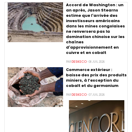
Accord de Washington : un
an après, Jason Stearns
estime que l'arrivée des
investisseurs américains
dans les mines congolaises
ne renversera pas la
domination chinoise sur les
chaînes
d'approvisionnement en
cuivre et en cobalt
DESKECO
PAR
- 08 JUIL 2026
Commerce extérieur :
baisse des prix des produits
miniers, à l’exception du
cobalt et du germanium
DESKECO
PAR
- 07 JUIL 2026