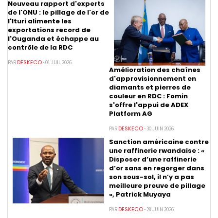
Nouveau rapport d'experts
de l'ONU : le pillage de l'or de
l'Ituri alimente les
exportations record de
l'Ouganda et échappe au
contrôle de la RDC
DESKECO
PAR
- 01 JUIL 2026
Amélioration des chaînes
d'approvisionnement en
diamants et pierres de
couleur en RDC : Fomin
s'offre l'appui de ADEX
Platform AG
DESKECO
PAR
- 30 JUIN 2026
Sanction américaine contre
une raffinerie rwandaise : «
Disposer d’une raffinerie
d’or sans en regorger dans
son sous-sol, il n’y a pas
meilleure preuve de pillage
», Patrick Muyaya
DESKECO
PAR
- 28 JUIN 2026