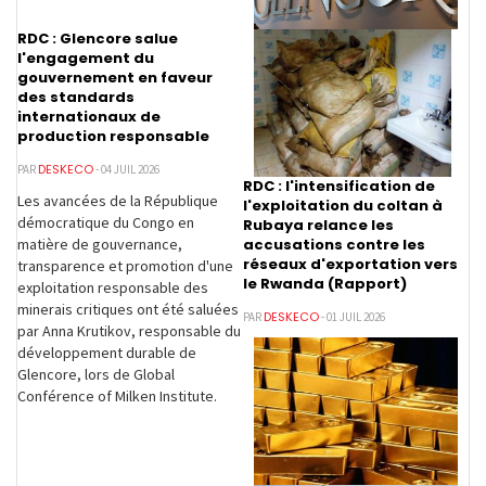
RDC : Glencore salue
l'engagement du
gouvernement en faveur
des standards
internationaux de
production responsable
DESKECO
PAR
- 04 JUIL 2026
RDC : l'intensification de
Les avancées de la République
l'exploitation du coltan à
démocratique du Congo en
Rubaya relance les
accusations contre les
matière de gouvernance,
réseaux d'exportation vers
transparence et promotion d'une
le Rwanda (Rapport)
exploitation responsable des
minerais critiques ont été saluées
DESKECO
PAR
- 01 JUIL 2026
par Anna Krutikov, responsable du
développement durable de
Glencore, lors de Global
Conférence of Milken Institute.