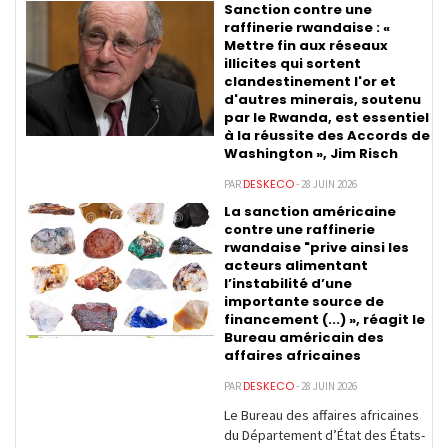
Sanction contre une
raffinerie rwandaise : «
Mettre fin aux réseaux
illicites qui sortent
clandestinement l'or et
d'autres minerais, soutenu
par le Rwanda, est essentiel
à la réussite des Accords de
Washington », Jim Risch
DESKECO
PAR
- 28 JUIN 2026
La sanction américaine
contre une raffinerie
rwandaise "prive ainsi les
acteurs alimentant
l’instabilité d’une
importante source de
financement (...) », réagit le
Bureau américain des
affaires africaines
DESKECO
PAR
- 28 JUIN 2026
Le Bureau des affaires africaines
du Département d’État des États-