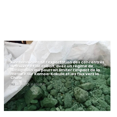
Kinshasa interdit l’exportation des concentrés
de cuivre et de cobalt, avec un régime de
dérogation qui pourrait limiter l’impact de la
mesure sur Kamoa-Kakula et les flux vers la
Chine
DESKECO
PAR
- 10 AOÛ 2026