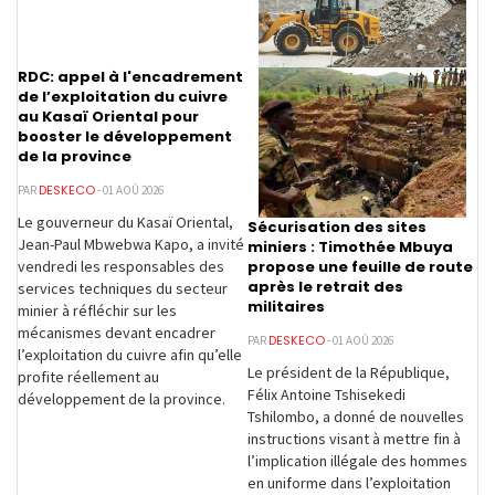
RDC: appel à l'encadrement
de l’exploitation du cuivre
au Kasaï Oriental pour
booster le développement
de la province
DESKECO
PAR
- 01 AOÛ 2026
Le gouverneur du Kasaï Oriental,
Sécurisation des sites
Jean-Paul Mbwebwa Kapo, a invité
miniers : Timothée Mbuya
propose une feuille de route
vendredi les responsables des
après le retrait des
services techniques du secteur
militaires
minier à réfléchir sur les
mécanismes devant encadrer
DESKECO
PAR
- 01 AOÛ 2026
l’exploitation du cuivre afin qu’elle
Le président de la République,
profite réellement au
Félix Antoine Tshisekedi
développement de la province.
Tshilombo, a donné de nouvelles
instructions visant à mettre fin à
l’implication illégale des hommes
en uniforme dans l’exploitation