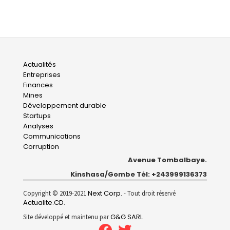
Main
Actualités
Entreprises
navigation
Finances
Mines
Développement durable
Startups
Analyses
Communications
Corruption
Avenue Tombalbaye.
Kinshasa/Gombe Tél: +243999136373
Next Corp.
Copyright © 2019-2021
- Tout droit réservé
Actualite.CD
.
G&G SARL
Site développé et maintenu par