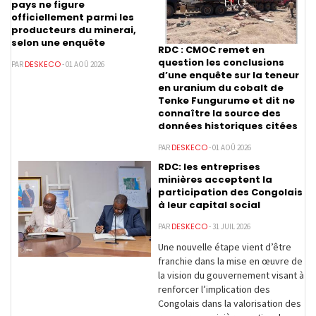
pays ne figure
officiellement parmi les
producteurs du minerai,
selon une enquête
RDC : CMOC remet en
question les conclusions
DESKECO
PAR
- 01 AOÛ 2026
d’une enquête sur la teneur
en uranium du cobalt de
Tenke Fungurume et dit ne
connaître la source des
données historiques citées
DESKECO
PAR
- 01 AOÛ 2026
RDC: les entreprises
minières acceptent la
participation des Congolais
à leur capital social
DESKECO
PAR
- 31 JUIL 2026
Une nouvelle étape vient d’être
franchie dans la mise en œuvre de
la vision du gouvernement visant à
renforcer l’implication des
Congolais dans la valorisation des