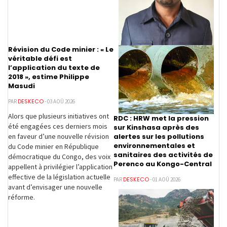
Révision du Code minier : « Le
véritable défi est
l’application du texte de
2018 », estime Philippe
Masudi
DESKECO
PAR
- 03 AOÛ 2026
Alors que plusieurs initiatives ont
RDC : HRW met la pression
été engagées ces derniers mois
sur Kinshasa après des
alertes sur les pollutions
en faveur d’une nouvelle révision
environnementales et
du Code minier en République
sanitaires des activités de
démocratique du Congo, des voix
Perenco au Kongo-Central
appellent à privilégier l’application
effective de la législation actuelle
DESKECO
PAR
- 01 AOÛ 2026
avant d’envisager une nouvelle
réforme.