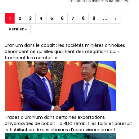
ressources minières nationales.
Pagination
1
2
3
4
5
6
7
8
9
Page
Page
Page
Page
Page
Page
Page
Page
Page
…
Page
›
courante
suivante
Dernière
Dernier »
page
Uranium dans le cobalt : les sociétés minières chinoises
dénoncent ce qu’elles qualifient des allégations qui «
trompent les marchés »
Traces d’uranium dans certaines exportations
d’hydroxydes de cobalt : la RDC rétablit les faits et poursuit
la fiabilisation de ses chaînes d’approvisionnement