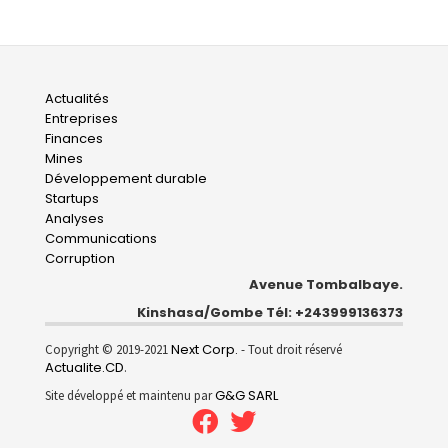
Main
Actualités
Entreprises
navigation
Finances
Mines
Développement durable
Startups
Analyses
Communications
Corruption
Avenue Tombalbaye.
Kinshasa/Gombe Tél: +243999136373
Next Corp.
Copyright © 2019-2021
- Tout droit réservé
Actualite.CD
.
G&G SARL
Site développé et maintenu par