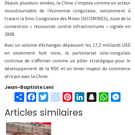
Depuis plusieurs années, la Chine s’impose comme un acteur
incontournable de l’économie congolaise, notamment à
travers la Sino-Congolaise des Mines (SICOMINES), issue de la
convention « ressources contre infrastructures » signée en
2008.
Avec un volume d’échanges dépassant les 17,2 milliards USD
en seulement huit mois, le partenariat sino-congolais
continue de s’affirmer comme un pilier stratégique pour le
développement de la RDC et un levier majeur du commerce
africain avec la Chine.
Jean-Baptiste Leni
S
Fa
T
in
Pi
Li
S
W
M
h
ce
wi
st
nt
n
n
h
es
Articles similaires
ar
b
tt
ag
er
ke
a
at
se
e
o
er
ra
es
dI
pc
sA
n