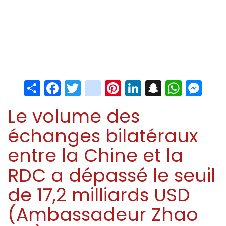
Share
Facebook
Twitter
instagram
Pinterest
LinkedIn
Snapchat
Whats
Me
Le volume des
échanges bilatéraux
entre la Chine et la
RDC a dépassé le seuil
de 17,2 milliards USD
(Ambassadeur Zhao