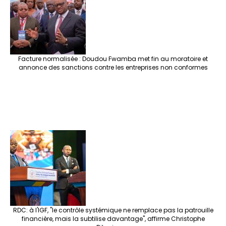
o
m
t
n
h
p
ge
k
at
p
r
Facture normalisée : Doudou Fwamba met fin au moratoire et
annonce des sanctions contre les entreprises non conformes
RDC: à l'IGF, "le contrôle systémique ne remplace pas la patrouille
financière, mais la subtilise davantage", affirme Christophe