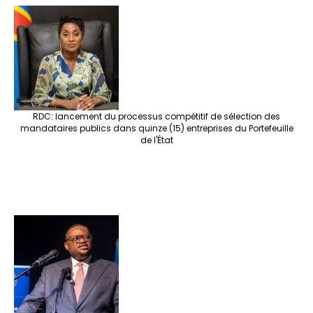
e
o
er
ra
es
dI
pc
sA
n
o
m
t
n
h
p
ge
k
at
p
r
RDC: lancement du processus compétitif de sélection des
mandataires publics dans quinze (15) entreprises du Portefeuille
de l'État