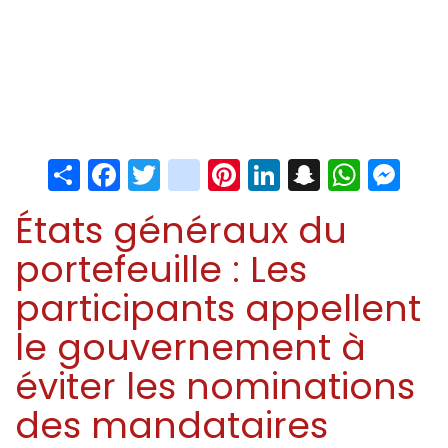
Share
Facebook
Twitter
instagram
Pinterest
LinkedIn
Snapchat
Whats
Me
États généraux du
portefeuille : Les
participants appellent
le gouvernement à
éviter les nominations
des mandataires