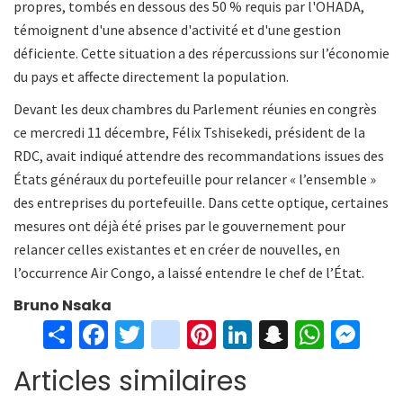
propres, tombés en dessous des 50 % requis par l'OHADA,
témoignent d'une absence d'activité et d'une gestion
déficiente. Cette situation a des répercussions sur l’économie
du pays et affecte directement la population.
Devant les deux chambres du Parlement réunies en congrès
ce mercredi 11 décembre, Félix Tshisekedi, président de la
RDC, avait indiqué attendre des recommandations issues des
États généraux du portefeuille pour relancer « l’ensemble »
des entreprises du portefeuille. Dans cette optique, certaines
mesures ont déjà été prises par le gouvernement pour
relancer celles existantes et en créer de nouvelles, en
l’occurrence Air Congo, a laissé entendre le chef de l’État.
Bruno Nsaka
S
Fa
T
in
Pi
Li
S
W
M
h
ce
wi
st
nt
n
n
h
es
Articles similaires
ar
b
tt
ag
er
ke
a
at
se