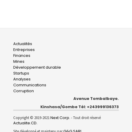
Main
Actualités
Entreprises
navigation
Finances
Mines
Développement durable
Startups
Analyses
Communications
Corruption
Avenue Tombalbaye.
Kinshasa/Gombe Tél: +243999136373
Next Corp.
Copyright © 2019-2021
- Tout droit réservé
Actualite.CD
.
G&G SARL
Site développé et maintenu par