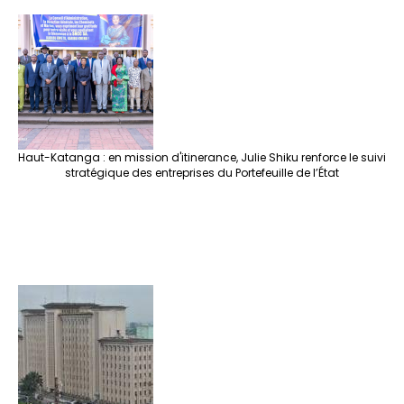
Haut-Katanga : en mission d'itinerance, Julie Shiku renforce le suivi
stratégique des entreprises du Portefeuille de l’État