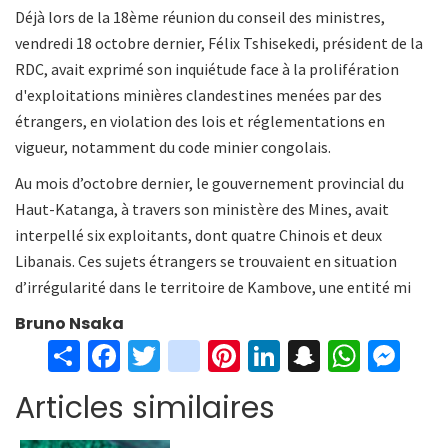
Déjà lors de la 18ème réunion du conseil des ministres,
vendredi 18 octobre dernier, Félix Tshisekedi, président de la
RDC, avait exprimé son inquiétude face à la prolifération
d'exploitations minières clandestines menées par des
étrangers, en violation des lois et réglementations en
vigueur, notamment du code minier congolais.
Au mois d’octobre dernier, le gouvernement provincial du
Haut-Katanga, à travers son ministère des Mines, avait
interpellé six exploitants, dont quatre Chinois et deux
Libanais. Ces sujets étrangers se trouvaient en situation
d’irrégularité dans le territoire de Kambove, une entité mi
Bruno Nsaka
S
Fa
T
in
Pi
Li
S
W
M
h
ce
wi
st
nt
n
n
h
es
Articles similaires
ar
b
tt
ag
er
ke
a
at
se