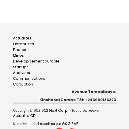
Main
Actualités
Entreprises
navigation
Finances
Mines
Développement durable
Startups
Analyses
Communications
Corruption
Avenue Tombalbaye.
Kinshasa/Gombe Tél: +243999136373
Next Corp.
Copyright © 2019-2021
- Tout droit réservé
Actualite.CD
.
G&G SARL
Site développé et maintenu par