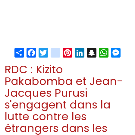
Share
Facebook
Twitter
instagram
Pinterest
LinkedIn
Snapchat
Whats
Me
RDC : Kizito
Pakabomba et Jean-
Jacques Purusi
s'engagent dans la
lutte contre les
étrangers dans les