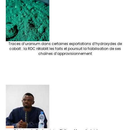
e
o
er
ra
es
dI
pc
sA
n
o
m
t
n
h
p
ge
k
at
p
r
Traces d’uranium dans certaines exportations d’hydroxydes de
cobalt : la RDC rétablit les faits et poursuit la fiabilisation de ses
chaînes d’approvisionnement