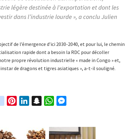
strie légère destinée à l’exportation et dont les
estir dans l’industrie lourde », a conclu Julien
jectif de l’émergence d’ici 2030-2040, et pour lui, le chemin
écialisation rapide dont a besoin la RDC pour décoller
notre propre révolution industrielle « made in Congo » et,
instar de dragons et tigres asiatiques », a-t-il souligné.
in
Pi
Li
S
W
M
i
st
nt
n
n
h
es
t
ag
er
ke
a
at
se
r
ra
es
dI
pc
sA
n