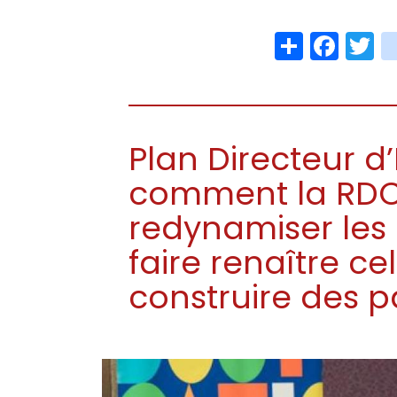
Share
Face
T
Plan Directeur d’I
comment la RDC
redynamiser les i
faire renaître ce
construire des p