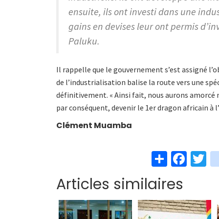
ensuite, ils ont investi dans une indu
gains en devises leur ont permis d’inv
Paluku.
Il rappelle que le gouvernement s’est assigné l’ob
de l’industrialisation balise la route vers une sp
définitivement. « Ainsi fait, nous aurons amorcé 
par conséquent, devenir le 1er dragon africain à l’
Clément Muamba
S
Fa
T
h
ce
w
Articles similaires
ar
b
t
e
o
e