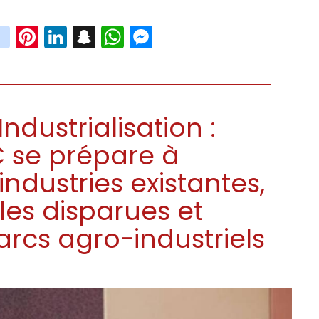
book
witter
instagram
Pinterest
LinkedIn
Snapchat
WhatsApp
Messenger
ndustrialisation :
 se prépare à
ndustries existantes,
lles disparues et
arcs agro-industriels