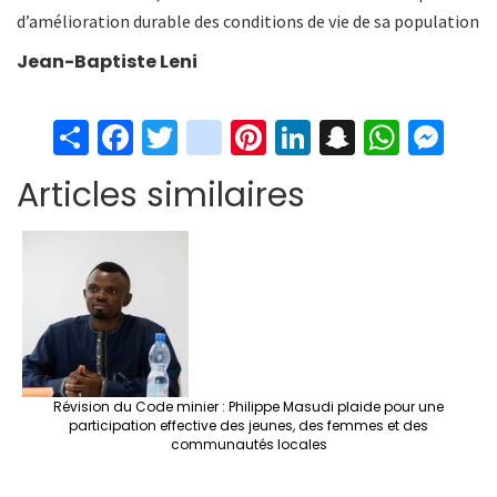
d’amélioration durable des conditions de vie de sa population
Jean-Baptiste Leni
S
Fa
T
in
Pi
Li
S
W
M
h
ce
wi
st
nt
n
n
h
es
Articles similaires
ar
b
tt
ag
er
ke
a
at
se
e
o
er
ra
es
dI
pc
sA
n
o
m
t
n
h
p
ge
k
at
p
r
Révision du Code minier : Philippe Masudi plaide pour une
participation effective des jeunes, des femmes et des
communautés locales