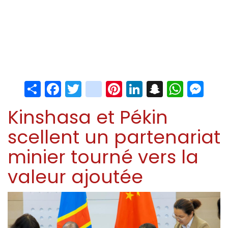
Share
Facebook
Twitter
instagram
Pinterest
LinkedIn
Snapchat
Whats
Me
Kinshasa et Pékin
scellent un partenariat
minier tourné vers la
valeur ajoutée