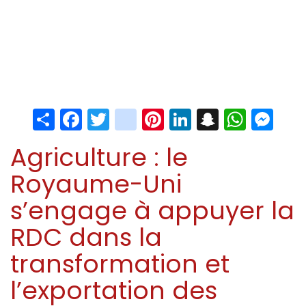
Share
Facebook
Twitter
instagram
Pinterest
LinkedIn
Snapchat
Whats
Me
Agriculture : le
Royaume-Uni
s’engage à appuyer la
RDC dans la
transformation et
l’exportation des