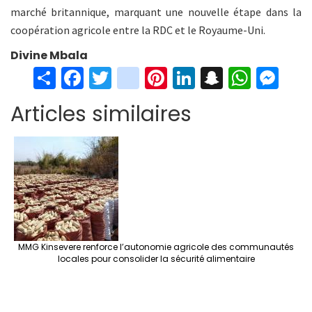
marché britannique, marquant une nouvelle étape dans la
coopération agricole entre la RDC et le Royaume-Uni.
Divine Mbala
S
Fa
T
in
Pi
Li
S
W
M
h
ce
wi
st
nt
n
n
h
es
Articles similaires
ar
b
tt
ag
er
ke
a
at
se
e
o
er
ra
es
dI
pc
sA
n
o
m
t
n
h
p
ge
k
at
p
r
MMG Kinsevere renforce l’autonomie agricole des communautés
locales pour consolider la sécurité alimentaire