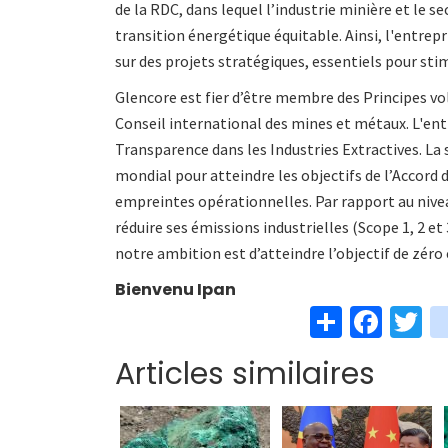
de la RDC, dans lequel l’industrie minière et le s
transition énergétique équitable. Ainsi, l'entrep
sur des projets stratégiques, essentiels pour st
Glencore est fier d’être membre des Principes vol
Conseil international des mines et métaux. L'entr
Transparence dans les Industries Extractives. La 
mondial pour atteindre les objectifs de l’Accord 
empreintes opérationnelles. Par rapport au nivea
réduire ses émissions industrielles (Scope 1, 2 et 3)
notre ambition est d’atteindre l’objectif de zéro é
Bienvenu Ipan
S
Fa
T
h
ce
w
Articles similaires
ar
b
t
e
o
e
o