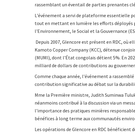
rassemblant un éventail de parties prenantes clé
L'événement a servi de plateforme essentielle po
tout en mettant en lumière les efforts déployés 
l'Environnement, le Social et la Gouvernance (ESG)
Depuis 2007, Glencore est présent en RDC, où elle
Kamoto Copper Company (KCC), détenue conjoin
(MUMI), dont l'État congolais détient 5%. En 202
milliard de dollars de contributions au gouverne
Comme chaque année, l'événement a rassemblé d
contribution significative au débat sur la durabil
Mme la Première ministre, Judith Suminwa Tuluka,
néanmoins contribué à la discussion via un messa
l'importance des pratiques minières responsabl
bénéfices à long terme aux communautés environ
Les opérations de Glencore en RDC bénéficient de 