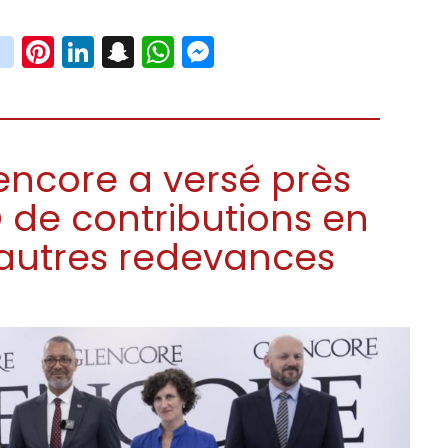
book
witter
instagram
Pinterest
LinkedIn
Snapchat
WhatsApp
Messenger
encore a versé près
D de contributions en
 autres redevances