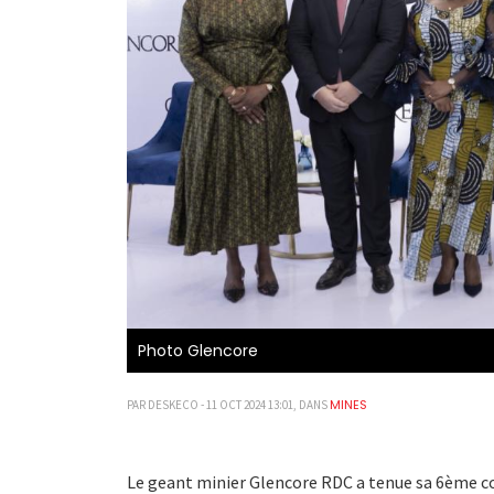
Photo Glencore
MINES
PAR DESKECO - 11 OCT 2024 13:01, DANS
Le geant minier Glencore RDC a tenue sa 6ème co