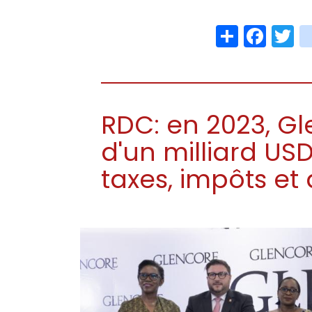
Share
Face
T
RDC: en 2023, Gl
d'un milliard US
taxes, impôts et