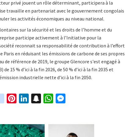
ecteur privé jouent un rôle déterminant, participera à la
rise travaille en partenariat avec le gouvernement congolais
imuler les activités économiques au niveau national.
ontaires sur la sécurité et les droits de l’homme et du
eprise participe activement à l’Initiative pour la
société reconnait sa responsabilité de contribution à l’effort
de Paris en réduisant les émissions de carbone de ses propres
u de référence de 2019, le groupe Glencore s'est engagé à
 de 15 % d’ici à la fin 2026, de 50 % d’ici à la fin 2035 et
mission industrielle nette d’ici à la fin 2050.
in
Pi
Li
S
W
M
i
st
nt
n
n
h
es
t
ag
er
ke
a
at
se
r
ra
es
dI
pc
sA
n
m
t
n
h
p
ge