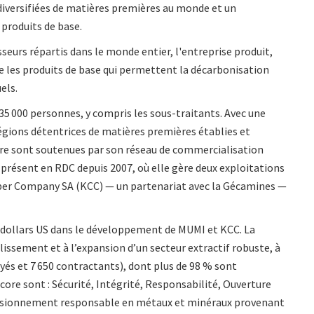
diversifiées de matières premières au monde et un
produits de base.
isseurs répartis dans le monde entier, l'entreprise produit,
ue les produits de base qui permettent la décarbonisation
els.
5 000 personnes, y compris les sous-traitants. Avec une
régions détentrices de matières premières établies et
core sont soutenues par son réseau de commercialisation
 présent en RDC depuis 2007, où elle gère deux exploitations
pper Company SA (KCC) — un partenariat avec la Gécamines —
 de dollars US dans le développement de MUMI et KCC. La
issement et à l’expansion d’un secteur extractif robuste, à
yés et 7 650 contractants), dont plus de 98 % sont
ncore sont : Sécurité, Intégrité, Responsabilité, Ouverture
provisionnement responsable en métaux et minéraux provenant