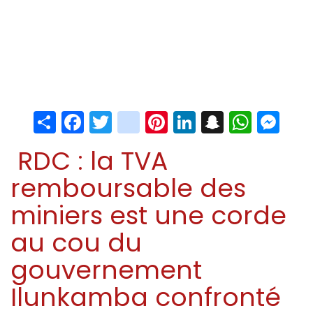
Share
Facebook
Twitter
instagram
Pinterest
LinkedIn
Snapchat
Whats
Me
RDC : la TVA
remboursable des
miniers est une corde
au cou du
gouvernement
Ilunkamba confronté