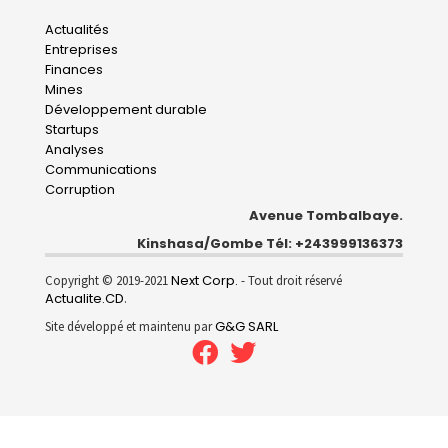
Main
Actualités
Entreprises
navigation
Finances
Mines
Développement durable
Startups
Analyses
Communications
Corruption
Avenue Tombalbaye.
Kinshasa/Gombe Tél: +243999136373
Next Corp.
Copyright © 2019-2021
- Tout droit réservé
Actualite.CD
.
G&G SARL
Site développé et maintenu par