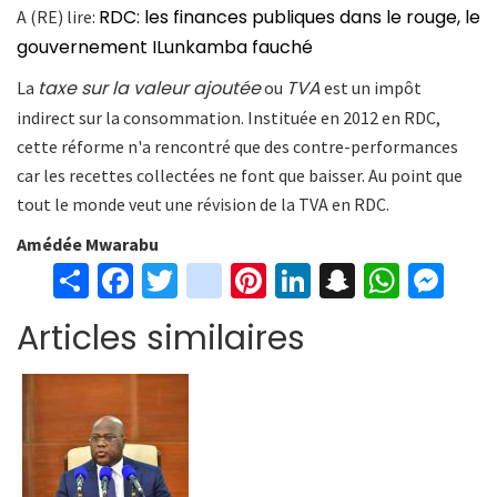
RDC: les finances publiques dans le rouge, le
A (RE) lire:
gouvernement ILunkamba fauché
taxe sur la valeur ajoutée
TVA
La
ou
est un impôt
indirect sur la consommation. Instituée en 2012 en RDC,
cette réforme n'a rencontré que des contre-performances
car les recettes collectées ne font que baisser. Au point que
tout le monde veut une révision de la TVA en RDC.
Amédée Mwarabu
S
Fa
T
in
Pi
Li
S
W
M
h
ce
wi
st
nt
n
n
h
es
Articles similaires
ar
b
tt
ag
er
ke
a
at
se
e
o
er
ra
es
dI
pc
sA
n
o
m
t
n
h
p
ge
k
at
p
r