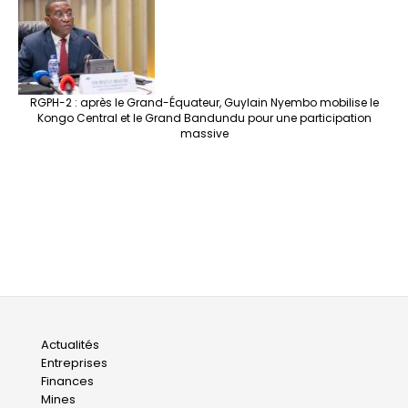
RGPH-2 : après le Grand-Équateur, Guylain Nyembo mobilise le
Kongo Central et le Grand Bandundu pour une participation
massive
Main
Actualités
Entreprises
navigation
Finances
Mines