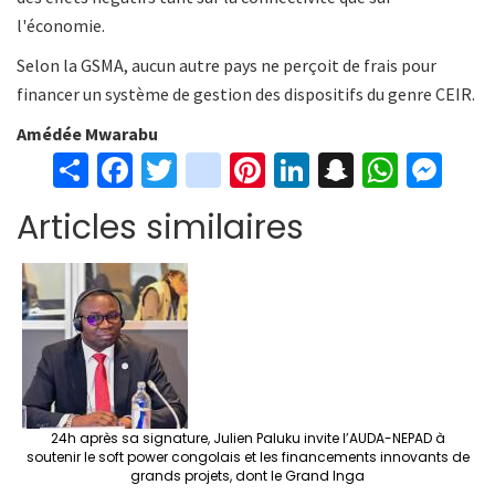
l'économie.
Selon la GSMA, aucun autre pays ne perçoit de frais pour
financer un système de gestion des dispositifs du genre CEIR.
Amédée Mwarabu
S
Fa
T
in
Pi
Li
S
W
M
h
ce
wi
st
nt
n
n
h
es
Articles similaires
ar
b
tt
ag
er
ke
a
at
se
e
o
er
ra
es
dI
pc
sA
n
o
m
t
n
h
p
ge
k
at
p
r
24h après sa signature, Julien Paluku invite l’AUDA-NEPAD à
soutenir le soft power congolais et les financements innovants de
grands projets, dont le Grand Inga