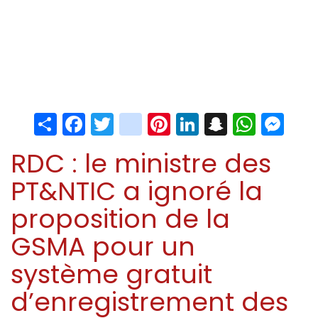
Share
Facebook
Twitter
instagram
Pinterest
LinkedIn
Snapchat
Whats
Me
RDC : le ministre des
PT&NTIC a ignoré la
proposition de la
GSMA pour un
système gratuit
d’enregistrement des