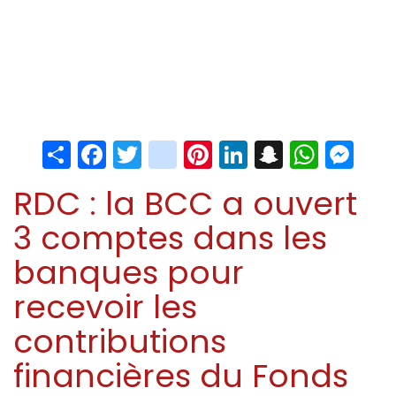
Share
Facebook
Twitter
instagram
Pinterest
LinkedIn
Snapchat
Whats
Me
RDC : la BCC a ouvert
3 comptes dans les
banques pour
recevoir les
contributions
financières du Fonds