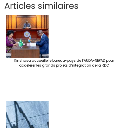
Articles similaires
ar
b
tt
ag
er
ke
a
at
se
e
o
er
ra
es
dI
pc
sA
n
o
m
t
n
h
p
ge
k
at
p
r
Kinshasa accueille le bureau-pays de l’AUDA-NEPAD pour
accélérer les grands projets d’intégration de la RDC