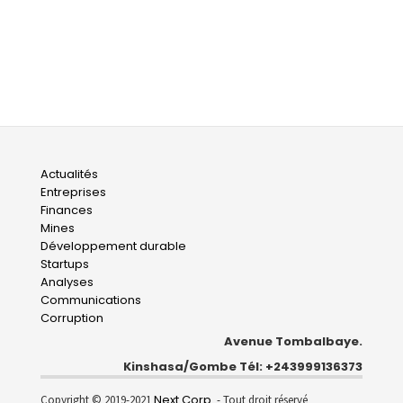
Main
Actualités
Entreprises
navigation
Finances
Mines
Développement durable
Startups
Analyses
Communications
Corruption
Avenue Tombalbaye.
Kinshasa/Gombe Tél: +243999136373
Next Corp.
Copyright © 2019-2021
- Tout droit réservé