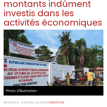
montants indûment
investis dans les
activités économiques
Photo d'illustration
CORRUPTION
PAR DESKECO - 23 AVR 2026 17:20, DANS