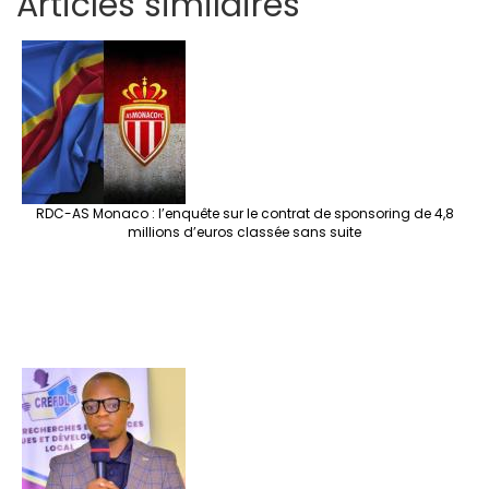
Articles similaires
ar
b
tt
ag
er
ke
a
at
se
e
o
er
ra
es
dI
pc
sA
n
o
m
t
n
h
p
ge
k
at
p
r
RDC-AS Monaco : l’enquête sur le contrat de sponsoring de 4,8
millions d’euros classée sans suite