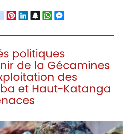
book
witter
instagram
Pinterest
LinkedIn
Snapchat
WhatsApp
Messenger
és politiques
nir de la Gécamines
xploitation des
aba et Haut-Katanga
enaces