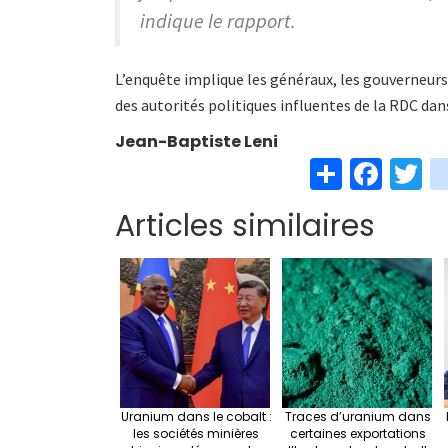
indique le rapport.
L’enquête implique les généraux, les gouverneurs
des autorités politiques influentes de la RDC dan
Jean-Baptiste Leni
S
Fa
T
h
ce
w
Articles similaires
ar
b
t
e
o
e
o
k
Uranium dans le cobalt :
Traces d’uranium dans
les sociétés minières
certaines exportations