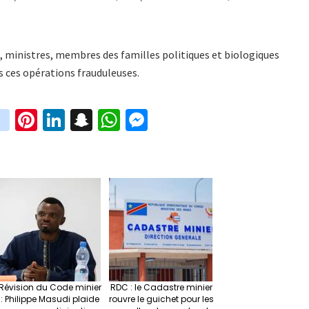
, ministres, membres des familles politiques et biologiques
s ces opérations frauduleuses.
in
Pi
Li
S
W
M
i
st
nt
n
n
h
es
t
ag
er
ke
a
at
se
r
ra
es
dI
pc
sA
n
m
t
n
h
p
ge
at
p
r
Révision du Code minier
RDC : le Cadastre minier
: Philippe Masudi plaide
rouvre le guichet pour les