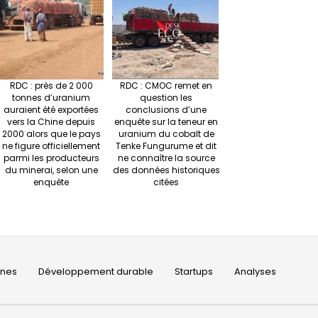
RDC : près de 2 000
RDC : CMOC remet en
tonnes d’uranium
question les
auraient été exportées
conclusions d’une
vers la Chine depuis
enquête sur la teneur en
2000 alors que le pays
uranium du cobalt de
ne figure officiellement
Tenke Fungurume et dit
parmi les producteurs
ne connaître la source
du minerai, selon une
des données historiques
enquête
citées
ines
Développement durable
Startups
Analyses