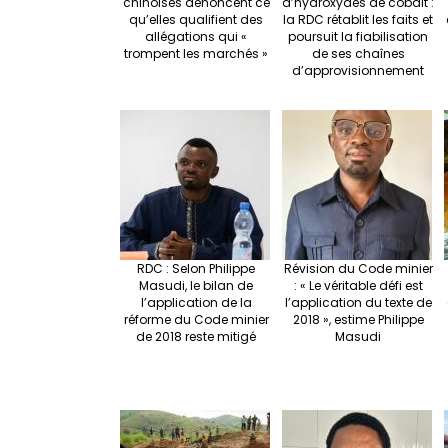
chinoises dénoncent ce
d’hydroxydes de cobalt :
qu’elles qualifient des
la RDC rétablit les faits et
allégations qui «
poursuit la fiabilisation
trompent les marchés »
de ses chaînes
d’approvisionnement
RDC : Selon Philippe
Révision du Code minier
Masudi, le bilan de
: « Le véritable défi est
l’application de la
l’application du texte de
réforme du Code minier
2018 », estime Philippe
de 2018 reste mitigé
Masudi