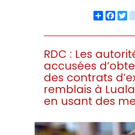
Share
Face
T
RDC : Les autorit
accusées d’obte
des contrats d’e
remblais à Lual
en usant des m