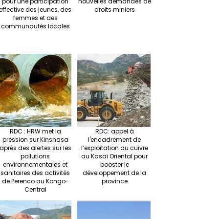
pour une participation
nouvelles demandes de
effective des jeunes, des
droits miniers
femmes et des
communautés locales
RDC : HRW met la
RDC: appel à
pression sur Kinshasa
l'encadrement de
après des alertes sur les
l’exploitation du cuivre
pollutions
au Kasaï Oriental pour
environnementales et
booster le
sanitaires des activités
développement de la
de Perenco au Kongo-
province
Central