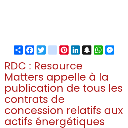
Share
Facebook
Twitter
instagram
Pinterest
LinkedIn
Snapchat
Whats
Me
RDC : Resource
Matters appelle à la
publication de tous les
contrats de
concession relatifs aux
actifs énergétiques