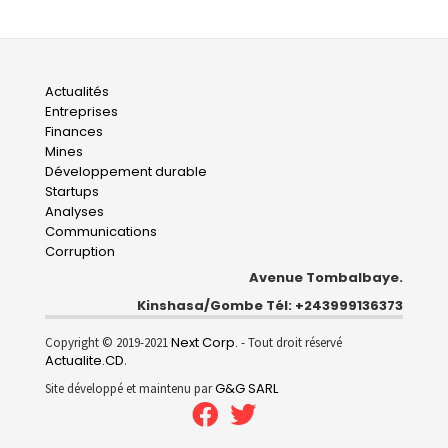
Main
Actualités
Entreprises
navigation
Finances
Mines
Développement durable
Startups
Analyses
Communications
Corruption
Avenue Tombalbaye.
Kinshasa/Gombe Tél: +243999136373
Next Corp.
Copyright © 2019-2021
- Tout droit réservé
Actualite.CD
.
G&G SARL
Site développé et maintenu par