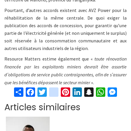
Pourtant, d’autres accords existent avec AVZ Power pour la
réhabilitation de la même centrale. De quoi exiger la
publication des accords de concession, pour garantir qu’une
partie de l’électricité générée (et non uniquement le surplus)
soit réservée à la consommation communautaire et aux
autres utilisateurs industriels de la région.
Resource Matters estime également que «
toute rénovation
financée par les exploitants miniers devrait être assortie
d’obligations de service public contraignantes, afin de s’assurer
que les bénéfices dépassent le secteur minier
».
S
Fa
T
in
Pi
Li
S
W
M
h
ce
wi
st
nt
n
n
h
es
Articles similaires
ar
b
tt
ag
er
ke
a
at
se
e
o
er
ra
es
dI
pc
sA
n
o
m
t
n
h
p
ge