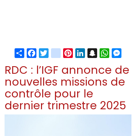
Share
Facebook
Twitter
instagram
Pinterest
LinkedIn
Snapchat
Whats
Me
RDC : l’IGF annonce de
nouvelles missions de
contrôle pour le
dernier trimestre 2025