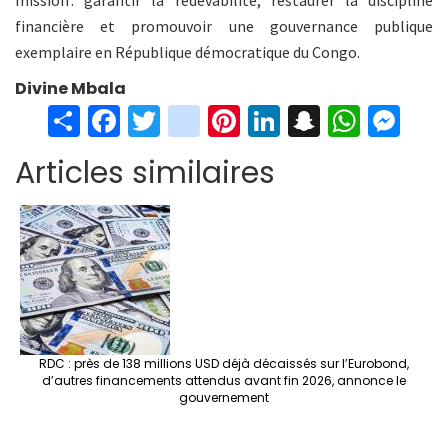
mission : garantir la redevabilité, restaurer la discipline
financière et promouvoir une gouvernance publique
exemplaire en République démocratique du Congo.
Divine Mbala
S
Fa
T
in
Pi
Li
S
W
M
h
ce
wi
st
nt
n
n
h
es
Articles similaires
ar
b
tt
ag
er
ke
a
at
se
e
o
er
ra
es
dI
pc
sA
n
o
m
t
n
h
p
ge
k
at
p
r
RDC : près de 138 millions USD déjà décaissés sur l’Eurobond,
d’autres financements attendus avant fin 2026, annonce le
gouvernement